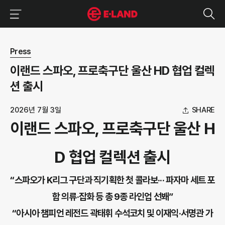
이랜드그룹 이용 메뉴
이랜드그룹 모바일 메뉴
뉴스 상세보기
Press
이랜드 스파오, 프로축구단 울산 HD 협업 컬렉
션 출시
2026년 7월 3일
SHARE
이랜드 스파오, 프로축구단 울산 H
D 협업 컬렉션 출시
“스파오가 K리그 구단과 직기획한 첫 콜라보··· 파자마 세트 포
함 의류·잡화 등 총 9종 라인업 선봬”
“아시아 챔피언 레전드 곽태휘 수석코치 및 이재익·서명관 가