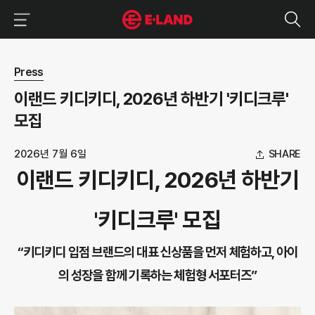
이랜드그룹 이용 메뉴
이랜드그룹 모바일 메뉴
뉴스 상세보기
Press
이랜드 키디키디, 2026년 하반기 '키디크루'
모집
2026년 7월 6일
SHARE
이랜드 키디키디, 2026년 하반기
'키디크루' 모집
“키디키디 입점 브랜드의 대표 신상품을 먼저 체험하고, 아이
의 성장을 함께 기록하는 체험형 서포터즈”