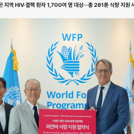
곤 지역 HIV·결핵 환자 1,700여 명 대상···총 281톤 식량 지원 