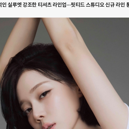
인 실루엣 강조한 티셔츠 라인업···핏티드 스튜디오 신규 라인 