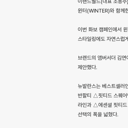
이랜드월드(대표 조동주)
윈터(WINTER)와 함께
이번 화보 캠페인에서 윈
스타일링에도 자연스럽게
브랜드의 앰버서더 김연
제안했다.
뉴발란스는 베스트셀러인
반팔티 △핏티드 스퀘어넥 
라인과 △에센셜 핏티드
선택의 폭을 넓혔다.