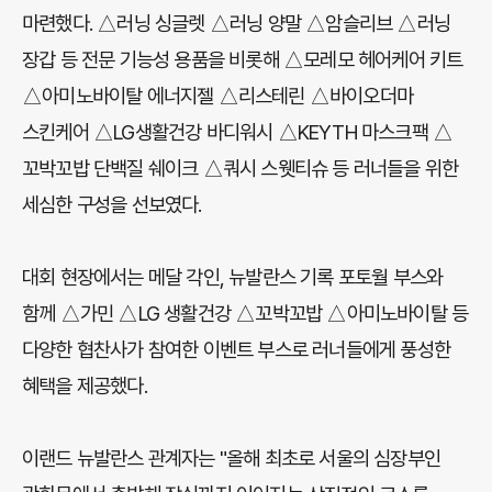
마련했다. △러닝 싱글렛 △러닝 양말 △암슬리브 △러닝
장갑 등 전문 기능성 용품을 비롯해 △모레모 헤어케어 키트
△아미노바이탈 에너지젤 △리스테린 △바이오더마
스킨케어 △LG생활건강 바디워시 △KEYTH 마스크팩 △
꼬박꼬밥 단백질 쉐이크 △쿼시 스웻티슈 등 러너들을 위한
세심한 구성을 선보였다.
대회 현장에서는 메달 각인, 뉴발란스 기록 포토월 부스와
함께 △가민 △LG 생활건강 △꼬박꼬밥 △아미노바이탈 등
다양한 협찬사가 참여한 이벤트 부스로 러너들에게 풍성한
혜택을 제공했다.
이랜드 뉴발란스 관계자는 "올해 최초로 서울의 심장부인