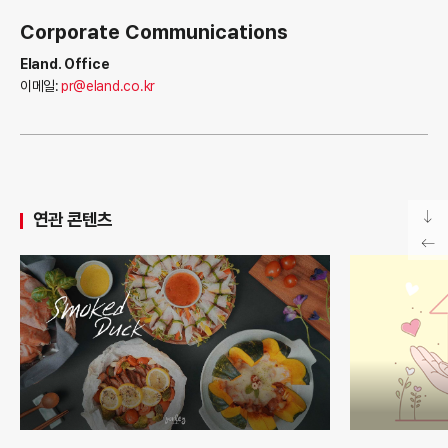
Corporate Communications
Eland. Office
이메일:
pr@eland.co.kr
연관 콘텐츠