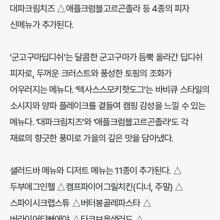
대파크림치즈 △애플크럼블고르곤졸라 등 4종의 피자
신메뉴가 추가된다.
‘군고구마딥디쉬’는 달콤한 군고구마가 듬뿍 올라간 딥디쉬
피자로, 두꺼운 크러스트와 풍성한 토핑의 조화가
어우러지는 메뉴다. ‘텍사스스모키핫도그’는 바비큐 스타일의
소시지와 양파 플레이크를 곁들여 캠핑 감성을 느낄 수 있는
메뉴다. ‘대파크림치즈’와 ‘애플크럼블고르곤졸라’도 각
재료의 향긋한 풍미로 가을의 깊은 맛을 담아냈다.
샐러드바 메뉴와 디저트 메뉴는 11종이 추가된다. △
두부에그인헬 △캠프파이어그릴치킨(디너, 주말) △
스파이시크랩스튜 △버터봉골레파스타 △
버라이어티빠에야 △타코보올샐러드 △