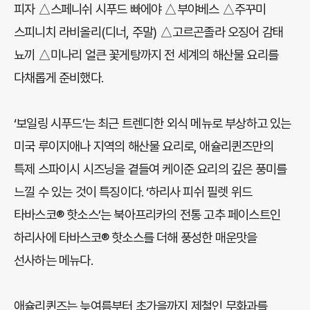
피자 △스페니쉬 시푸드 빠에야 △부야베스 △주꾸미
스피니치 라비올리(디너, 주말) △고르곤졸라 오징어 감태
뇨끼 △미나리 얼큰 꽃게탕까지 전 세계의 해산물 요리를
다채롭게 준비했다.
‘보일링 시푸드’는 최근 트렌디한 외식 메뉴로 부상하고 있는
미국 루이지애나 지역의 해산물 요리로, 애슐리퀸즈만의
특제 스파이시 시즈닝을 곁들여 케이준 요리의 깊은 풍미를
느낄 수 있는 것이 특징이다. ‘하리사 피쉬 필렛 위드
타바스코® 핫소스’는 북아프리카의 전통 고추 페이스트인
하리사에 타바스코® 핫소스를 더해 풍성한 매운맛을
선사하는 메뉴다.
애슐리퀸즈는 늦여름부터 초가을까지 제철인 무화과를