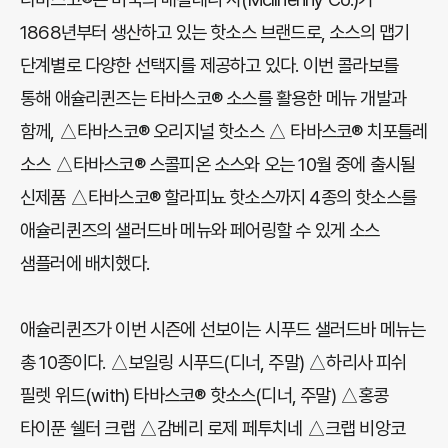
1868년부터 생산하고 있는 핫소스 브랜드로, 소스의 맵기
단계별로 다양한 선택지를 제공하고 있다. 이번 콜라보를
통해 애슐리퀸즈는 타바스코® 소스를 활용한 메뉴 개발과
함께, △타바스코® 오리지널 핫소스 △ 타바스코® 치포틀레
소스 △타바스코® 스콜피온 소스와 오는 10월 중에 출시될
신제품 △타바스코® 할라피뇨 핫소스까지 4종의 핫소스를
애슐리퀸즈의 샐러드바 메뉴와 페어링할 수 있게 소스
샘플러에 배치했다.
애슐리퀸즈가 이번 시즌에 선보이는 시푸드 샐러드바 메뉴는
총 10종이다. △보일링 시푸드(디너, 주말) △하리사 피쉬
필렛 위드(with) 타바스코® 핫소스(디너, 주말) △홍콩
타이푼 쉘터 크랩 △감베리 로제 페투치네 △크랩 비앙코