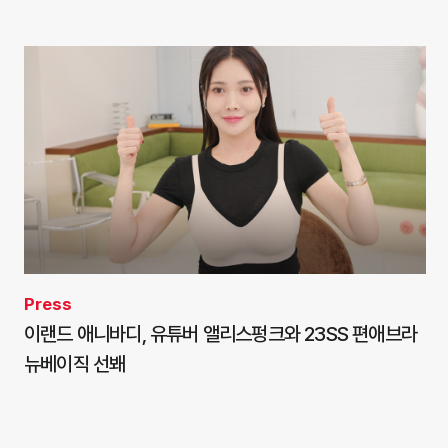
Press
이랜드 애니바디, 유튜버 앨리스펑크와 23SS 편애브라
뉴베이직 선봬