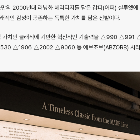
스만의 2000년대 러닝화 헤리티지를 담은 갑피(어퍼) 실루엣에 
래적인 감성이 공존하는 독특한 가치를 담은 신발이다.
심 가치인 클래식에 기반한 혁신적인 기술력을 △990 △991 △
△530 △1906 △2002 △9060 등 애브조브(ABZORB) 