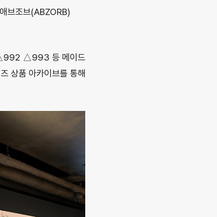
애브조브(ABZORB)
992 △993 등 메이드
시리즈 상품 아카이브를 통해