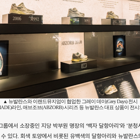
▲ 뉴발란스와
이랜드
뮤지엄이 협업한 그레이 데이(Grey Days) 전시
ADE)라인, 애브조브(ABZORB) 시리즈 등 뉴발란스 대표 상품이 전
룹에서 소장중인 지당 박부원 명장의 ‘백자 달항아리'와 '분
 수 있다. 회색 토양에서 비롯된 유백색의 달항아리와 뉴발란스의