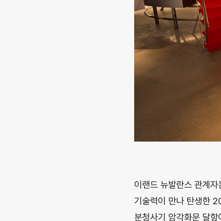
이랜드 뉴발란스 관계자는
기술력이 만나 탄생한 2
분청사기 암각화문 달항아