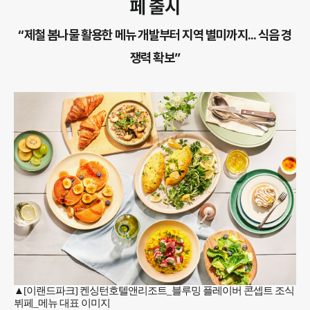
페 출시
“제철 봄나물 활용한 메뉴 개발부터 지역 별미까지... 식음 경
쟁력 확보”
▲[이랜드파크] 켄싱턴호텔앤리조트_블루밍 플레이버 콘셉트 조식
뷔페_메뉴 대표 이미지