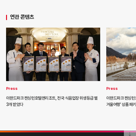
연관 콘텐츠
Press
Press
이랜드파크 켄싱턴호텔앤리조트, 전국 식음업장 위생등급 별
이랜드파크 켄싱턴호
3개 받았다
겨울여행' 상품 패