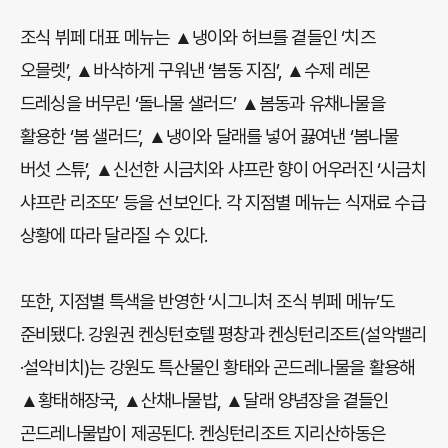
조식 뷔페 대표 메뉴는 ▲냉이와 허브를 곁들인 ‘치즈
오믈렛’, ▲바삭하게 구워낸 ‘봄동 지짐’, ▲수제 레몬
드레싱을 버무린 ‘돌나물 샐러드’ ▲봄동과 유채나물을
활용한 ‘봄 샐러드’, ▲냉이와 달래를 넣어 끓여낸 ‘봄나물
버섯 스튜’, ▲신선한 시금치와 샤프란 향이 어우러진 ‘시금치
샤프란 리조또’ 등을 선보인다. 각 지점별 메뉴는 식재료 수급
상황에 따라 달라질 수 있다.
또한, 지점별 특색을 반영한 ‘시그니처 조식 뷔페 메뉴’도
준비됐다. 강원권 켄싱턴호텔 평창과 켄싱턴리조트(설악밸리
·설악비치)는 강원도 특산물인 황태와 곤드레나물을 활용해
▲황태해장국, ▲산채나물밥, ▲달래 양념장을 곁들인
곤드레나물밥이 제공된다. 켄싱턴리조트 지리산하동은