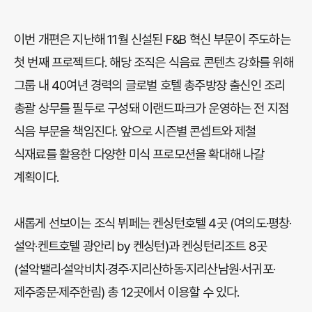
이번 개편은 지난해 11월 신설된 F&B 혁신 부문이 주도하는
첫 번째 프로젝트다. 해당 조직은 식음료 콘텐츠 강화를 위해
그룹 내 40여년 경력의 글로벌 호텔 총주방장 출신인 조리
총괄 상무를 필두로 구성돼 이랜드파크가 운영하는 전 지점
식음 부문을 책임진다. 앞으로 시즌별 콘셉트와 제철
식재료를 활용한 다양한 미식 프로모션을 확대해 나갈
계획이다.
새롭게 선보이는 조식 뷔페는 켄싱턴호텔 4곳 (여의도·평창·
설악·켄트호텔 광안리 by 켄싱턴)과 켄싱턴리조트 8곳
(설악밸리·설악비치·경주·지리산하동·지리산남원·서귀포·
제주중문·제주한림) 총 12곳에서 이용할 수 있다.