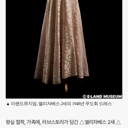
▲
이랜드
뮤지엄, 엘리자베스 2세의 1948년 무도회 드레스
왕실 철학, 가족애, 러브스토리가 담긴 △엘리자베스 2세 △