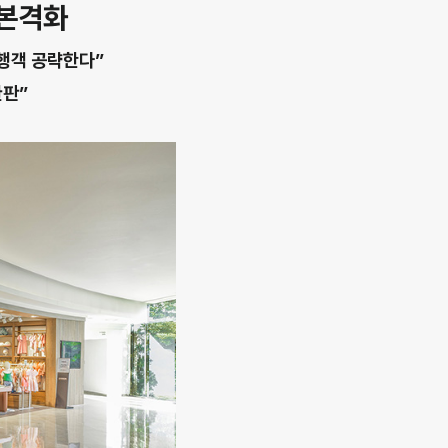
 본격화
여행객 공략한다”
완판”