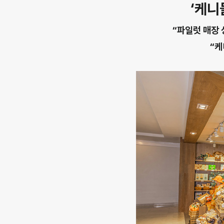
‘케니
“파일럿 매장 
“케