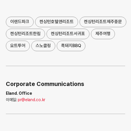
이랜드파크
켄싱턴호텔앤리조트
켄싱턴리조트제주중문
켄싱턴리조트한림
켄싱턴리조트서귀포
제주여행
요트투어
스노클링
흑돼지BBQ
Corporate Communications
Eland. Office
이메일:
pr@eland.co.kr