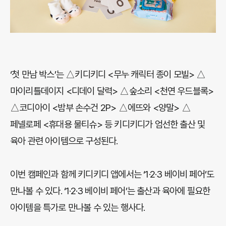
‘첫 만남 박스’는 △키디키디 <무누 캐릭터 종이 모빌> △
마이리틀데이지 <디데이 달력> △숲소리 <천연 우드블록>
△코디아이 <밤부 손수건 2P> △에뜨와 <양말> △
페넬로페 <휴대용 물티슈> 등 키디키디가 엄선한 출산 및
육아 관련 아이템으로 구성된다.
이번 캠페인과 함께 키디키디 앱에서는 ‘1·2·3 베이비 페어’도
만나볼 수 있다. ‘1·2·3 베이비 페어’는 출산과 육아에 필요한
아이템을 특가로 만나볼 수 있는 행사다.