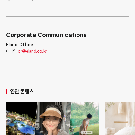
Corporate Communications
Eland. Office
이메일:
pr@eland.co.kr
연관 콘텐츠