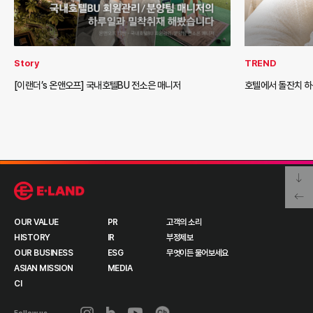
Story
TREND
[이랜더’s 온앤오프] 국내호텔BU 전소은 매니저
호텔에서 돌잔치 하
OUR VALUE
PR
고객의 소리
HISTORY
IR
부정제보
OUR BUSINESS
ESG
무엇이든 물어보세요
ASIAN MISSION
MEDIA
CI