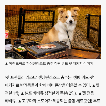
▲ 이랜드파크 켄싱턴리조트 충주 캠핑 위드 펫 패키지 이미지
‘펫 프렌들리 리조트’ 켄싱턴리조트 충주는 ‘캠핑 위드 펫’
패키지로 반려동물과 함께 바비큐장을 이용할 수 있다. ▲펫
객실 1박, ▲셀프 바비큐 삼겹살과 목살(2인), ▲펫 전용
바비큐, ▲고구마와 스모어가 제공되는 불멍 세트(2인) 무료