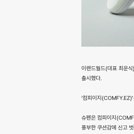
이랜드월드(대표 최운식)에
출시했다.
‘컴피이지(COMFY.EZ
슈펜은 컴피이지(COMF
풍부한 쿠션감에 신고 벗