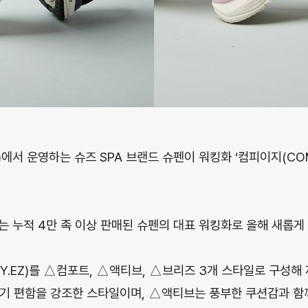
서 운영하는 슈즈 SPA 브랜드 슈펜이 워킹화 ‘컴피이지(COMF
)’는 누적 4만 족 이상 판매된 슈펜의 대표 워킹화로 올해 새롭
Y.EZ)를 △컴포트, △액티브, △브리즈 3개 스타일로 구성해
기 편함을 강조한 스타일이며, △액티브는 풍부한 쿠션감과 함께