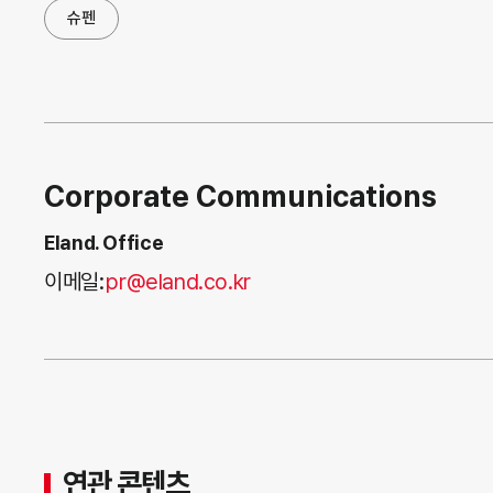
슈펜
Corporate Communications
Eland. Office
이메일:
pr@eland.co.kr
연관 콘텐츠