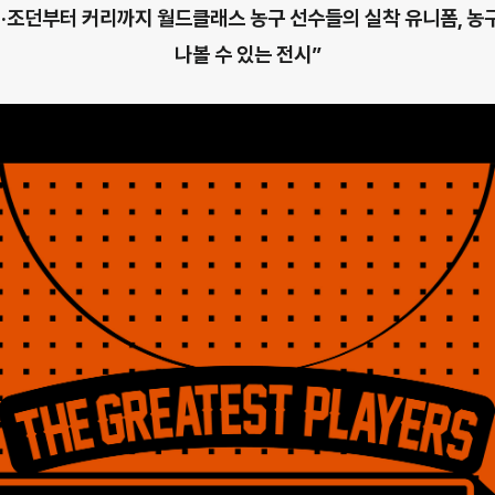
··조던부터 커리까지 월드클래스 농구 선수들의 실착 유니폼, 농구
나볼 수 있는 전시”