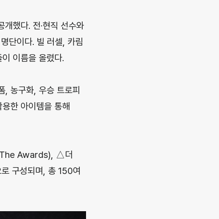
공개했다. 전·현직 선수와
명단이다. 빌 러셀, 카림
들이 이름을 올렸다.
, 농구화, 우승 트로피
착용한 아이템을 통해
he Awards), △더
존으로 구성되며, 총 150여