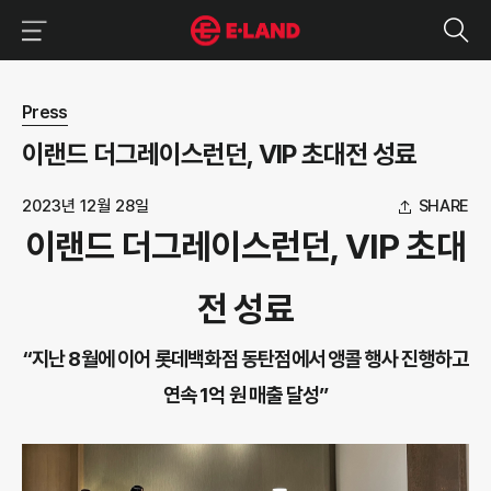
이랜드그룹 이용 메뉴
이랜드그룹 모바일 메뉴
뉴스 상세보기
Press
이랜드 더그레이스런던, VIP 초대전 성료
2023년 12월 28일
SHARE
이랜드 더그레이스런던, VIP 초대
전 성료
“지난 8월에 이어 롯데백화점 동탄점에서 앵콜 행사 진행하고
연속 1억 원 매출 달성”