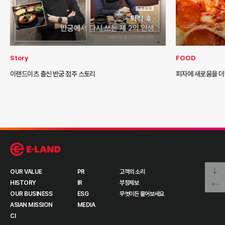
Story
FOOD
이랜드이츠 출신 반궁 점주 스토리
피자에 새로움을 
OUR VALUE
PR
고객의 소리
HISTORY
IR
부정제보
OUR BUSINESS
ESG
무엇이든 물어보세요
ASIAN MISSION
MEDIA
CI