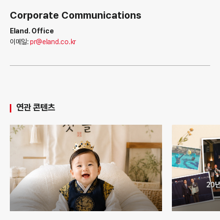
Corporate Communications
Eland. Office
이메일:
pr@eland.co.kr
연관 콘텐츠