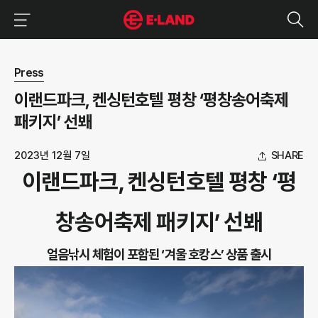
이랜드그룹 이용 메뉴
이랜드그룹 모바일 메뉴
뉴스 상세보기
Press
이랜드파크, 켄싱턴호텔 평창 ‘평창송어축제
패키지’ 선봬
2023년 12월 7일
SHARE
이랜드파크, 켄싱턴호텔 평창 ‘평
창송어축제 패키지’ 선봬
얼음낚시 체험이 포함된 ‘겨울 호캉스’ 상품 출시