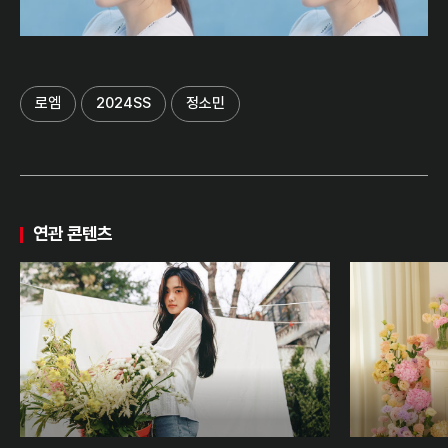
로엠
2024SS
정소민
연관 콘텐츠