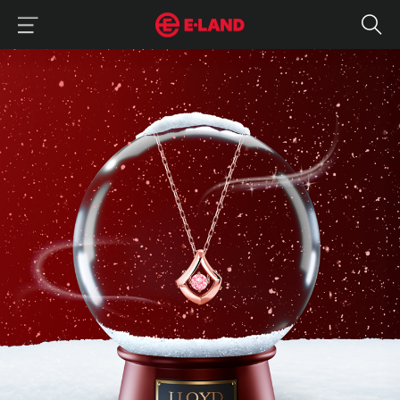
이랜드그룹 이용 메뉴
이랜드그룹 모바일 메뉴
반짝반짝! 미리 준비하는 크리스마스 선물
매거진 상세보기