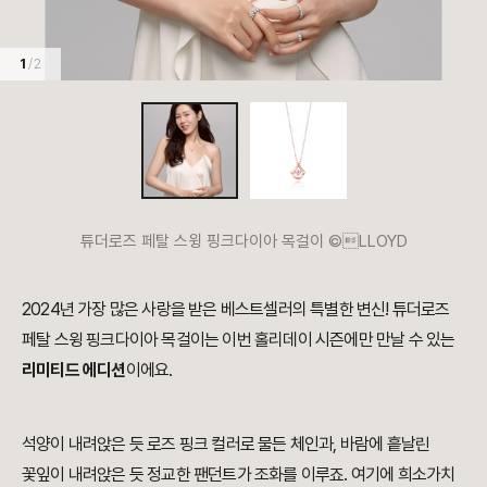
1
/ 2
튜더로즈 페탈 스윙 핑크다이아 목걸이 ©LLOYD
2024년 가장 많은 사랑을 받은 베스트셀러의 특별한 변신! 튜더로즈
페탈 스윙 핑크다이아 목걸이는 이번 홀리데이 시즌에만 만날 수 있는
리미티드 에디션
이에요.
석양이 내려앉은 듯 로즈 핑크 컬러로 물든 체인과, 바람에 흩날린
꽃잎이 내려앉은 듯 정교한 팬던트가 조화를 이루죠. 여기에 희소가치