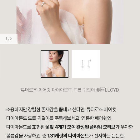
1
/ 2
튜더로즈 페어컷 다이아몬드 드롭 귀걸이 ©LLOYD
조용하지만 강렬한 존재감을 뽐내고 싶다면, 튜더로즈 페어컷
다이아몬드 드롭 귀걸이를 주목해보세요. 영롱한 페어쉐입
다이아몬드로 표현된
꽃잎 4개가 모여 완성된 플라워 모티브
가 우아한
볼륨감을 자랑하죠. 총
1.31캐럿의 다이아몬드
가 선사하는 은은한