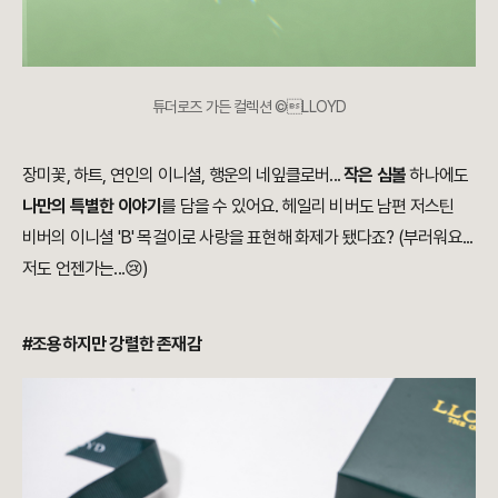
튜더로즈 가든 컬렉션
©LLOYD
장미꽃, 하트, 연인의 이니셜, 행운의 네잎클로버...
작은 심볼
하나에도
나만의 특별한 이야기
를 담을 수 있어요. 헤일리 비버도 남편 저스틴
비버의 이니셜 'B' 목걸이로 사랑을 표현해 화제가 됐다죠? (부러워요...
저도 언젠가는...😢)
#조용하지만 강렬한 존재감