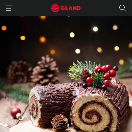
이랜드그룹 이용 메뉴
이랜드그룹 모바일 메뉴
100년 전통 크리스마스 케이크 부쉬 드 노엘 맛집 예약
매거진 상세보기