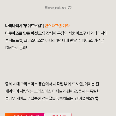
©love_natasha72
나와나타샤 '부쉬드노엘'
|
인스타그램 예약
다쿠아즈로 만든 버섯 모양 장식
이 특징인 서울 마포구 나와나타샤의
부쉬드노엘, 크리스마스뿐 아니라 1년 내내 만날 수 있어요. 가격은
DM으로 문의!
중세 시대 크리스마스 풍습에서 시작된 부쉬 드 노엘, 이제는 전
세계인이 사랑하는 크리스마스 디저트가 됐어요. 올해는 특별한
통나무 케이크로 달콤한 성탄절을 맞이해보는 건 어떨까요? 🎅