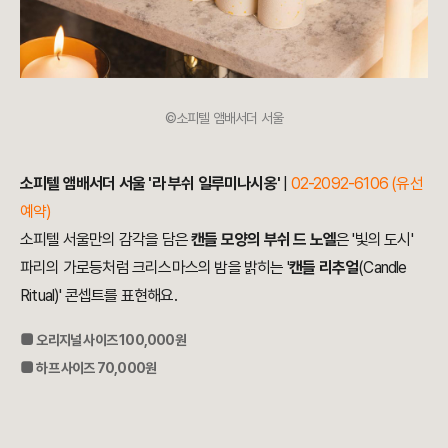
©소피텔 앰배서더 서울
소피텔 앰배서더 서울 '라 부쉬 일루미나시옹'
|
02-2092-6106 (유선
예약)
소피텔 서울만의 감각을 담은
캔들 모양의 부쉬 드 노엘
은 '빛의 도시'
파리의 가로등처럼 크리스마스의 밤을 밝히는 '
캔들 리추얼
(Candle
Ritual)' 콘셉트를 표현해요.
■
오리지널 사이즈 100,000원
■
하프 사이즈 70,000원