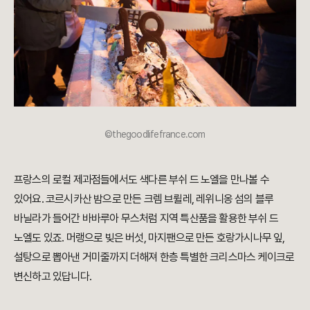
©thegoodlifefrance.com
프랑스의 로컬 제과점들에서도 색다른 부쉬 드 노엘을 만나볼 수
있어요. 코르시카산 밤으로 만든 크렘 브륄레, 레위니옹 섬의 블루
바닐라가 들어간 바바루아 무스처럼 지역 특산품을 활용한 부쉬 드
노엘도 있죠. 머랭으로 빚은 버섯, 마지팬으로 만든 호랑가시나무 잎,
설탕으로 뽑아낸 거미줄까지 더해져 한층 특별한 크리스마스 케이크로
변신하고 있답니다.