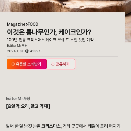
Magazine
FOOD
이것은 통나무인가, 케이크인가?
100년 전통 크리스마스 케이크 부쉬 드 노엘 맛집 예약
Editor Mr.푸딩
2024.11.30
42327
유용한 소식받기
공유하기
Editor Mr.푸딩
[요알먹: 요리, 알고 먹자!]
벌써 한 달 남짓 남은
크리스마스
, 거리 곳곳에서 캐럴이 울려 퍼지기