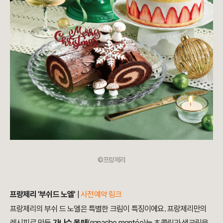
©프랑제리
프랑제리 '부쉬드 노엘'
|
사전예약 링크
프랑제리의 부쉬 드 노엘은 특별한 크림이 특징이에요. 프랑제리만의
레시피로 만든
가나슈 몽떼
(ganache montée)는 초콜릿과 생크림을