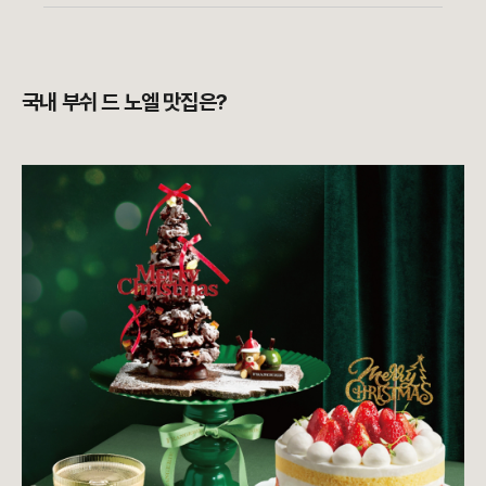
국내 부쉬 드 노엘 맛집은?