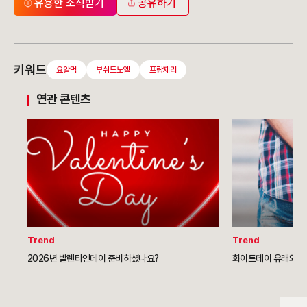
유용한 소식받기
공유하기
키워드
요알먹
부쉬드노엘
프랑제리
연관 콘텐츠
Trend
Trend
2026년 발렌타인데이 준비하셨나요?
화이트데이 유래와 선