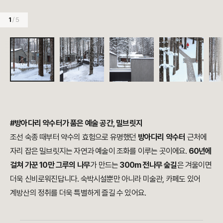
1
/ 5
#방아다리 약수터가 품은 예술 공간, 밀브릿지
조선 숙종 때부터 약수의 효험으로 유명했던
방아다리 약수터
근처에
자리 잡은 밀브릿지는 자연과 예술이 조화를 이루는 곳이에요.
60년에
걸쳐 가꾼 10만 그루의 나무
가 만드는
300m 전나무 숲길
은 겨울이면
더욱 신비로워진답니다. 숙박시설뿐만 아니라 미술관, 카페도 있어
계방산의 정취를 더욱 특별하게 즐길 수 있어요.