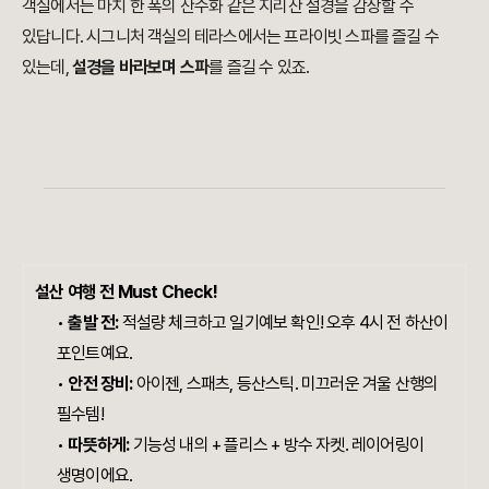
객실에서는 마치 한 폭의 산수화 같은 지리산 설경을 감상할 수
있답니다. 시그니처 객실의 테라스에서는 프라이빗 스파를 즐길 수
있는데,
설경을 바라보며 스파
를 즐길 수 있죠.
설산 여행 전 Must Check!
•
출발 전:
적설량 체크하고 일기예보 확인! 오후 4시 전 하산이
포인트예요.
•
안전 장비:
아이젠, 스패츠, 등산스틱. 미끄러운 겨울 산행의
필수템!
•
따뜻하게:
기능성 내의 + 플리스 + 방수 자켓. 레이어링이
생명이에요.