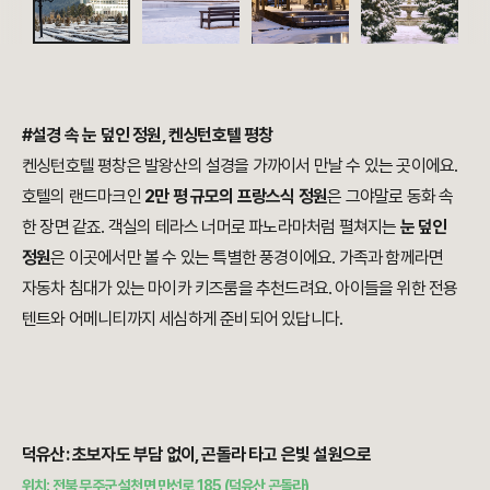
#설경 속 눈 덮인 정원, 켄싱턴호텔 평창
켄싱턴호텔 평창은 발왕산의 설경을 가까이서 만날 수 있는 곳이에요.
호텔의 랜드마크인
2만 평 규모의 프랑스식 정원
은 그야말로 동화 속
한 장면 같죠. 객실의 테라스 너머로 파노라마처럼 펼쳐지는
눈 덮인
정원
은 이곳에서만 볼 수 있는 특별한 풍경이에요. 가족과 함께라면
자동차 침대가 있는 마이카 키즈룸을 추천드려요. 아이들을 위한 전용
텐트와 어메니티까지 세심하게 준비되어 있답니다.
덕유산: 초보자도 부담 없이, 곤돌라 타고 은빛 설원으로
위치: 전북 무주군 설천면 만선로 185 (덕유산 곤돌라)