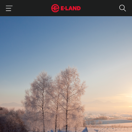
이랜드그룹 이용 메뉴
이랜드그룹 모바일 메뉴
눈꽃 여행 : 난이도별로 즐기는 설산
매거진 상세보기