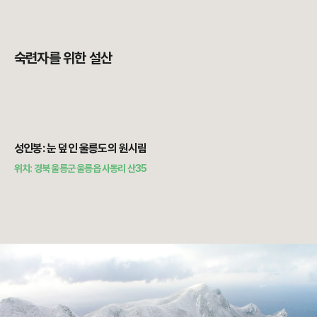
숙련자를 위한 설산
성인봉: 눈 덮인 울릉도의 원시림
위치: 경북 울릉군 울릉읍 사동리 산35