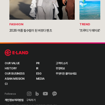
FASHION
TREND
2026 여름 필수템이 된 버뮤다 팬츠
'프루티거 에어로'를 
OUR VALUE
PR
고객의 소리
HISTORY
IR
부정제보
OUR BUSINESS
ESG
무엇이든 물어보세요
ASIAN MISSION
MEDIA
CI
Follow us
개인정보처리방침
구독하기