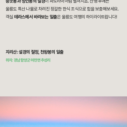
송곳봉과 성인봉의 설경
이 파노라마처럼 펼쳐지죠. 산행 후에는
울릉도 특산 나물로 차려진 정갈한 한식 조식으로 힘을 보충해보세요.
객실
테라스에서 바라보는 일출
은 울릉도 여행의 하이라이트랍니다!
지리산: 설경의 절정, 천왕봉의 일출
위치: 경남 함양군 마천면 추성리