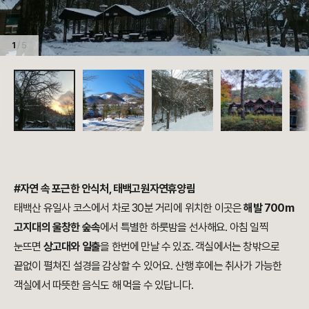
1
/ 5
#자연 속 포근한 안식처, 태백고원자연휴양림
태백산 유일사 코스에서 차로 30분 거리에 위치한 이곳은
해발 700m
고지대의 울창한 숲속
에서 특별한 하룻밤을 선사해요. 아침 일찍
눈뜨면
상고대와 일출
을 한번에 만날 수 있죠. 객실에서는 창밖으로
끝없이 펼쳐진 설경을 감상할 수 있어요. 산행 후에는 취사가 가능한
객실에서 따뜻한 음식도 해 먹을 수 있답니다.