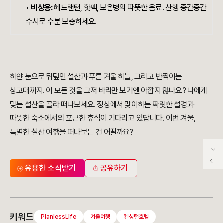
•
비상용:
헤드랜턴, 핫팩, 보온병의 따뜻한 음료. 산행 중간중간
수시로 수분 보충하세요.
하얀 눈으로 뒤덮인 설산과 푸른 겨울 하늘, 그리고 반짝이는
상고대까지. 이 모든 것을 그저 바라만 보기엔 아깝지 않나요? 나에게
맞는 설산을 골라 떠나보세요. 정상에서 맞이하는 짜릿한 설경과
따뜻한 숙소에서의 포근한 휴식이 기다리고 있답니다. 이번 겨울,
특별한 설산 여행을 떠나보는 건 어떨까요?
유용한 소식받기
공유하기
키워드
PlanlessLife
겨울여행
켄싱턴호텔