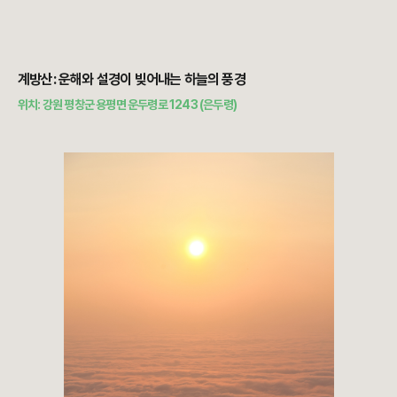
계방산: 운해와 설경이 빚어내는 하늘의 풍경
위치: 강원 평창군 용평면 운두령로 1243 (은두령)