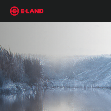
‘빨리빨리’로 이어진 에스프레소와 얼죽아
매거진 상세보기