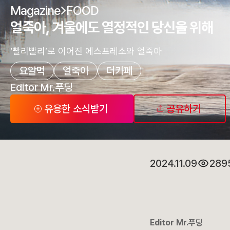
Magazine
FOOD
얼죽아, 겨울에도 열정적인 당신을 위해
‘빨리빨리’로 이어진 에스프레소와 얼죽아
요알먹
얼죽아
더카페
Editor Mr.푸딩
유용한 소식받기
공유하기
2024.11.09
289
Editor Mr.푸딩