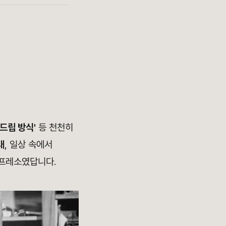
'드립 방식'
등 천천히
대
, 일상 속에서
스프레소였답니다.