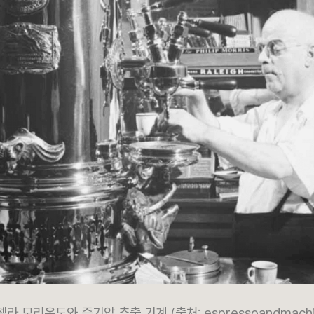
젤라 모리온도와 증기압 추출 기계 (출처: espressoandmachi