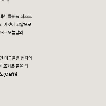
 대한
특허
를 최초로
요. 이것이
고압으로
 쓰는
오늘날의
하던 미군들은 현지의
 뜨거운 물
을 타
노(Caffé