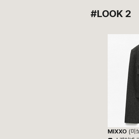
#LOOK 2
MIXXO
(미쏘