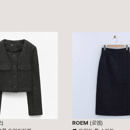
)
ROEM
(로엠)