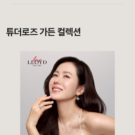
튜더로즈 가든 컬렉션