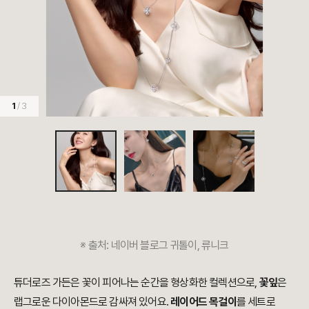
1
/ 3
※
출처:
네이버 블로그 귀톨이, 류니크
튜더로즈 가든은 꽃이 피어나는 순간을 형상화한 컬렉션으로,
꽃잎
은
랩그로운 다이아몬드로 감싸져 있어요.
레이어드 목걸이
를 세트로