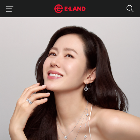
이랜드그룹 이용 메뉴
이랜드그룹 모바일 메뉴
매일 해도 질리지 않는 다이아 액세서리 추천
매거진 상세보기