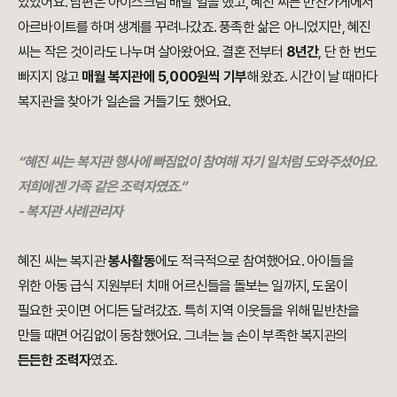
있었어요. 남편은 아이스크림 배달 일을 했고, 혜진 씨는 반찬가게에서
아르바이트를 하며 생계를 꾸려나갔죠. 풍족한 삶은 아니었지만, 혜진
씨는 작은 것이라도 나누며 살아왔어요. 결혼 전부터
8년간
, 단 한 번도
빠지지 않고
매월 복지관에 5,000원씩 기부
해 왔죠. 시간이 날 때마다
복지관을 찾아가 일손을 거들기도 했어요.
“혜진 씨는 복지관 행사에 빠짐없이 참여해 자기 일처럼 도와주셨어요.
저희에겐 가족 같은 조력자였죠.”
- 복지관 사례관리자
혜진 씨는 복지관
봉사활동
에도 적극적으로 참여했어요. 아이들을
위한 아동 급식 지원부터 치매 어르신들을 돌보는 일까지, 도움이
필요한 곳이면 어디든 달려갔죠. 특히 지역 이웃들을 위해 밑반찬을
만들 때면 어김없이 동참했어요. 그녀는 늘 손이 부족한 복지관의
든든한 조력자
였죠.