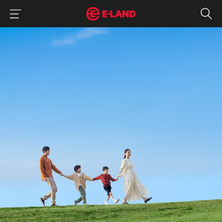
이랜드그룹 이용 메뉴
이랜드그룹 모바일 메뉴
SOS위고로 이어진 혜진 씨의 선행 고리
매거진 상세보기