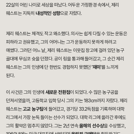
22살의 어린 나이로 세상을 떠났다. 어두운 가정환경 속에서, 제리
웨스트는 지독히
내성적인 성향
으로 자랐다.
제리 웨스트는 체격도 작고 왜소했다. 의사는 쉽게 다칠 수 있는 운동은
피하라고 권유했고, 그의 어머니는 그가 운동하지 못하게 하려고
애썼다. 그러던 어느 날, 제리 웨스트는 이웃집 창고에 걸려 있던 농구
골대에 무심코 슛을 던졌다. 공이 링을 통과해 들어갔고, 그 순간 제리
웨스트는 그의 인생에 단 한번도 경험하지 못했던
'재미'
를 느끼게
된다.
이 사건은 그의 인생에
새로운 전환점
이 되었다. 수 많은 농구공을
던져서였을까, 고등학교 입학 당시 그의 키는 183cm까지 자랐다.
제리
웨스트는
고교 농구팀
에 들어갔고,
경기당 33.2득점을 기록하며 대학
리그에서 가장 눈독 들이는 선수가 되었다. 대학 리그에 올라간 후에도
그의 활약은 멈추지 않았다. 그는 2년 연속
올해의 선수상
을 수상했고,