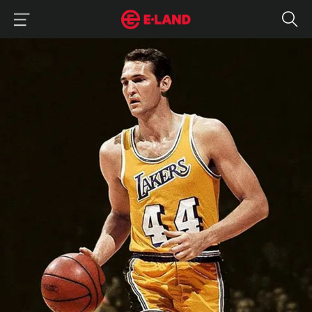
이랜드그룹 이용 메뉴
이랜드그룹 모바일 메뉴
팬들의 곁을 떠나간 미스터 클러치, 제리 웨스트
매거진 상세보기