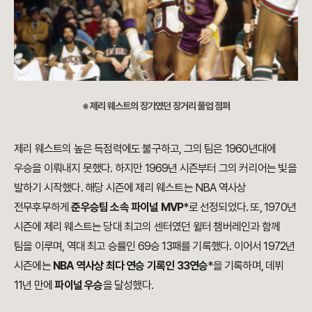
※ 제리 웨스트의 장기였던 장거리 풀업 점퍼
제리 웨스트의 높은 득점력에도 불구하고, 그의 팀은 1960년대에
우승을 이뤄내지 못했다. 하지만 1969년 시즌부터 그의 커리어는 빛을
발하기 시작했다. 해당 시즌에 제리 웨스트는 NBA 역사상
전무후무하게
준우승팀 소속 파이널 MVP
*로 선정되었다. 또, 1970년
시즌에 제리 웨스트는 당대 최고의 센터였던 윌터 챔버레인과 함께
팀을 이루며, 역대 최고 승률인 69승 13패를 기록했다. 이어서 1972년
시즌에는
NBA 역사상 최다 연승 기록인 33연승
*을 기록하며, 데뷔
11년 만에
파이널 우승
을 달성했다.