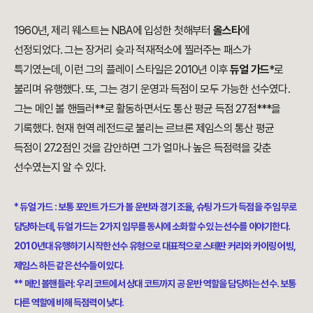
1960년, 제리 웨스트는 NBA에 입성한 첫해부터
올스타
에
선정되었다. 그는 장거리 슛과 적재적소에 찔러주는 패스가
특기였는데, 이런 그의 플레이 스타일은 2010년 이후
듀얼 가드
*로
불리며 유행했다.
또,
그는 경기 운영과 득점이 모두 가능한 선수였다.
그는 메인 볼 핸들러**로 활동하면서도 통산 평균 득점 27점***을
기록했다. 현재 현역 레전드로 불리는 르브론 제임스의 통산 평균
득점이 27.2점인 것을 감안하면 그가 얼마나 높은 득점력을 갖춘
선수였는지 알 수 있다.
* 듀얼 가드 : 보통 포인트 가드가 볼 운반과 경기 조율, 슈팅 가드가 득점을 주 임무로
담당하는데, 듀얼 가드는 2가지 임무를 동시에 소화할 수 있는 선수를 이야기한다.
2010년대 유행하기 시작한 선수 유형으로 대표적으로 스테판 커리와 카이링 어빙,
제임스 하든 같은 선수들이 있다.
** 메인 볼핸들러: 우리 코트에서 상대 코트까지 공 운반 역할을 담당하는 선수. 보통
다른 역할에 비해 득점력이 낮다.