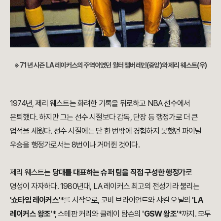
※ 71년 시즌 LA 레이커스의 주역이였던 윌터 챔버레인(중앙)와 제리 웨스트(우)
1974년, 제리 웨스트는 화려한 기록을 뒤로하고 NBA 선수에서
은퇴했다. 하지만 그는 선수 시절보다 감독, 단장 등 행정가로 더 큰
업적을 세웠다. 선수 시절에는 단 한 번밖에 경험하지 못했던 파이널
우승을 행정가로서는 8번이나 거머쥔 것이다.
제리 웨스트는
당대를 대표하는 슈퍼 팀을 직접 구성한 행정가
로
명성이 자자하다. 1980년대, LA 레이커스 최고의 전성기라 불리는
'쇼타임 레이커스'
*를 시작으로, 코비 브라이언트와 샤킬 오닐의
'LA
레이커스 왕조'
*, 스테판 커리와 클레이 탐슨의
'GSW 왕조'
*까지. 모두