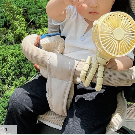
1
/ 6