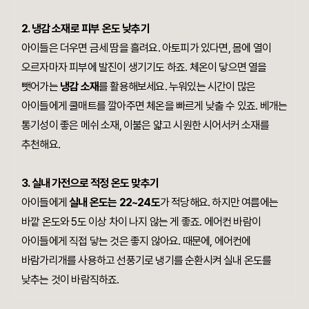
2.
냉감 소재로 피부 온도 낮추기
아이들은 더우면 금세 땀을 흘려요. 아토피가 있다면, 몸에 열이
오르자마자 피부에 발진이 생기기도 하죠. 체온이 닿으면 열을
뺏어가는
냉감 소재
를 활용해보세요. 누워있는 시간이 많은
아이들에게 쿨매트를 깔아주면 체온을 빠르게 낮출 수 있죠. 베개는
통기성이 좋은 메쉬 소재, 이불은 얇고 시원한 시어서커 소재를
추천해요.
3.
실내 가전으로 적정 온도 맞추기
아이들에게
실내 온도는 22~24도
가 적당해요. 하지만 여름에는
바깥 온도와 5도 이상 차이 나지 않는 게 좋죠. 에어컨 바람이
아이들에게 직접 닿는 것은 좋지 않아요. 때문에, 에어컨에
바람가리개를 사용하고 선풍기로 냉기를 순환시켜 실내 온도를
낮추는 것이 바람직하죠.