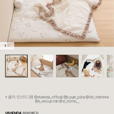
1
/ 6
※
출처:
인스타그램 @
vivienda_official @k.yujin_yuha @bb_twintree
@s_woo.je.min @zi_home__
VIVIENDA
(비비엔다)