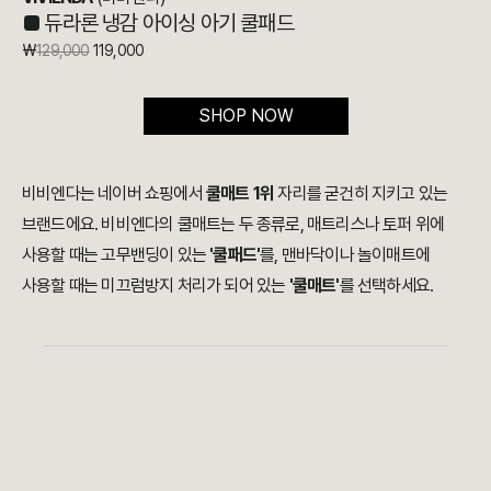
■
듀라론 냉감 아이싱 아기 쿨패드
₩
129,000
119,000
SHOP NOW
비비엔다는 네이버 쇼핑에서
쿨매트 1위
자리를 굳건히 지키고 있는
브랜드에요. 비비엔다의 쿨매트는 두 종류로, 매트리스나 토퍼 위에
사용할 때는 고무밴딩이 있는
'쿨패드'
를, 맨바닥이나 놀이매트에
사용할 때는 미끄럼방지 처리가 되어 있는
'쿨매트'
를 선택하세요.