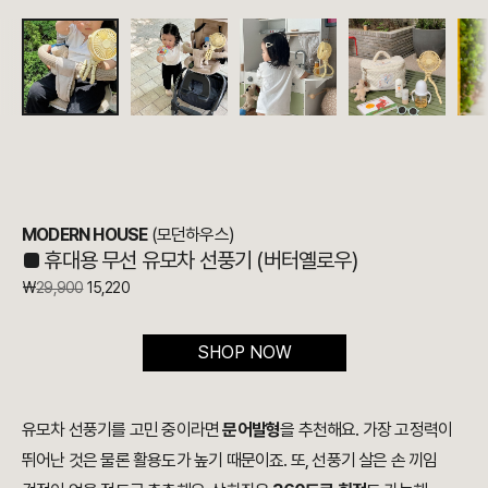
MODERN HOUSE
(모던하우스)
■ 휴대용 무선 유모차 선풍기 (버터옐로우)
₩
29,900
15,220
SHOP NOW
유모차 선풍기를 고민 중이라면
문어발형
을 추천해요. 가장 고정력이
뛰어난 것은 물론 활용도가 높기 때문이죠. 또, 선풍기 살은 손 끼임