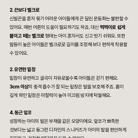
2
. 끈보다 벨크로
신발끈을 혼자 묶기 어려운 아이들에게 끈 달린 운동화는 불편할 수
있어요. 매번 어른의 도움이 필요하기도 하죠. 대신
찍찍이로 쉽게
붙이고 떼는 벨크로
형태는 아이 혼자서도 신고 벗기 쉬워요. 또한
발등이 높은 아이들은 벨크로로 길이를 조정해 보다 편하게 착용할
수 있어요
.
2
. 유연한 밑창
밑창이 유연하고 굴곡이 자유로울수록 아이들은 걷기 편해요.
3cm 이상
의 충격 흡수가 잘 되는 밑창은 발을 보호해 주죠. 홈이
깊게 파인 밑창은 마찰력이 높아 미끄럼 방지에 탁월해요.
4. 둥근 앞코
성장하는 아이의 발은 부채꼴 같은 모양이에요. 앞코가 뾰족한
것보다는 넓고 둥그런 디자인의 스니커즈가 아이의 발을 편안하게