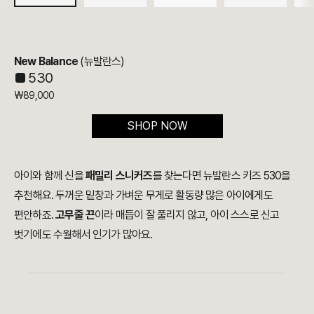
New Balance
(뉴발란스)
■ 530
₩89,000
SHOP NOW
아이와 함께 신을
패밀리 스니커즈
를 찾는다면 뉴발란스 키즈 530을
추천해요. 두꺼운 밑창과 가벼운 무게로 활동량 많은 아이에게도
편안하죠.
고무줄 끈
이라 매듭이 잘 풀리지 않고, 아이 스스로 신고
벗기에도 수월해서 인기가 많아요.