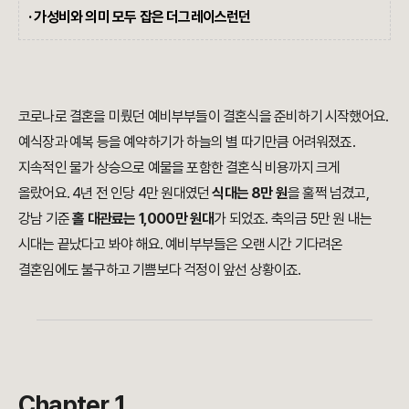
·
가성비와 의미 모두 잡은 더그레이스런던
코로나로 결혼을 미뤘던 예비부부들이 결혼식을 준비하기 시작했어요.
예식장과 예복 등을 예약하기가 하늘의 별 따기만큼 어려워졌죠.
지속적인 물가 상승으로 예물을 포함한 결혼식 비용까지 크게
올랐어요. 4년 전 인당 4만 원대였던
식대는 8만 원
을 훌쩍 넘겼고,
강남 기준
홀 대관료는 1,000만 원대
가 되었죠
. 축의금 5만 원 내는
시대는 끝났다고 봐야 해요.
예비부부들은 오랜 시간 기다려온
결혼임에도 불구하고 기쁨보다 걱정이 앞선 상황이죠.
Chapter 1