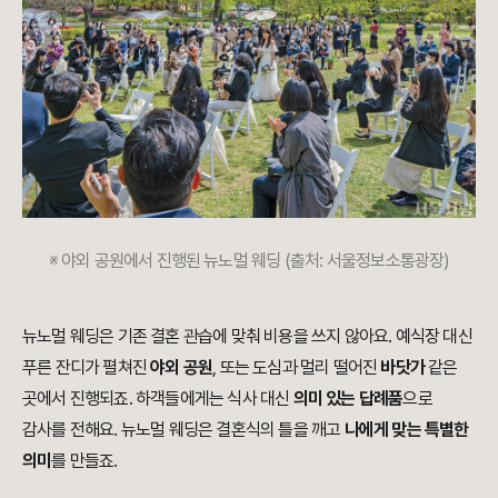
※ 야외 공원에서 진행된 뉴노멀 웨딩 (출처: 서울정보소통광장)
뉴노멀 웨딩은 기존 결혼 관습에 맞춰 비용을 쓰지 않아요. 예식장 대신
푸른 잔디가 펼쳐진
야외 공원
, 또는 도심과 멀리 떨어진
바닷가
같은
곳에서 진행되죠. 하객들에게는 식사 대신
의미 있는 답례품
으로
감사를 전해요. 뉴노멀 웨딩은 결혼식의 틀을 깨고
나에게 맞는 특별한
의미
를 만들죠.