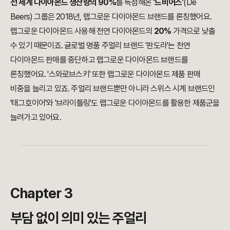
전 세계 다이아몬드 생산량의 90%
를 독점해온
'드비어스'
(De
Beers) 그룹은 2018년, 랩그로운 다이아몬드 브랜드를 론칭했어요.
랩그로운 다이아몬드 사용해 천연 다이아몬드의
20%
가격으로 낮출
수 있기 때문이죠. 글로벌 명품 주얼리 브랜드 '판도라'는 천연
다이아몬드 판매를 중단하고 랩그로운 다이아몬드 브랜드를
론칭했어요. '스와로브스키' 또한 랩그로운 다이아몬드 제품 판매
비중을 늘리고 있죠. 주얼리 브랜드뿐만 아니라 스위스 시계 브랜드인
'태그호이어'와 '브라이틀링'도 랩그로운 다이아몬드를 활용한 제품군을
늘려가고 있어요.
Chapter 3
부담 없이 의미 있는 주얼리