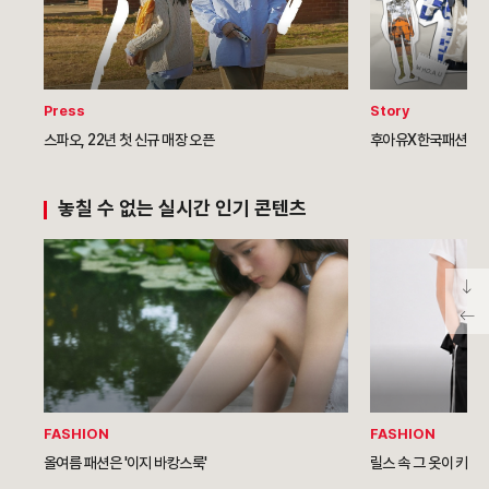
Press
Story
스파오, 22년 첫 신규 매장 오픈
후아유X한국패션디자
놓칠 수 없는 실시간 인기 콘텐츠
FASHION
FASHION
올여름 패션은 '이지 바캉스룩'
릴스 속 그 옷이 키즈