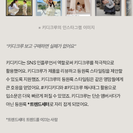
※ 키디크루의 인스타그램 이미지
"키디크루 보고 구매하면 실패가 없어요"
키디키디는 SNS 인플루언서 역할로써 키디크루를 적극적으로
활용했어요. 키디크루가 제품을 리뷰하고 등원룩 스타일링을 제안할
수 있도록 지원했죠. 키디크루의 등원룩 스타일링은 같은 영맘들에게
큰 호응을 얻었어요. #키디키디와 #키디크루 해시태그 활용으로
입소문은 더욱 빠르게 퍼질 수 있었죠. 키디크루는 단순 엠버서더가
아닌 등원룩
*트렌드세터
로 자리 잡게 되었어요.
*트렌드세터: 트렌드를 이끄는 사람