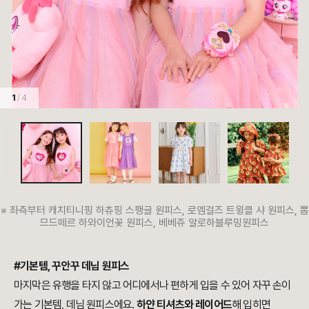
1
/ 4
※ 좌측부터 캐치티니핑 하츄핑 스팽글 원피스, 로엠걸즈 트윙클 샤 원피스, 뽐
므드떼르 하와이언꽃 원피스, 베베쥬 알로하블루밍원피스
#기본템, 꾸안꾸 데님 원피스
마지막은 유행을 타지 않고 어디에서나 편하게 입을 수 있어 자꾸 손이
가는 기본템, 데님 원피스에요.
하얀 티셔츠와 레이어드
해 입히면