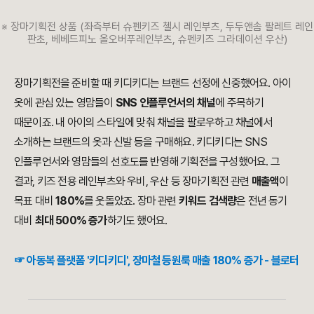
※ 장마기획전 상품 (좌측부터 슈펜키즈 첼시 레인부츠, 두두앤솜 팔레트 레인
판초, 베베드피노 올오버푸레인부츠, 슈펜키즈 그라데이션 우산)
장마기획전을 준비할 때 키디키디는 브랜드 선정에 신중했어요. 아이
옷에 관심 있는 영맘들이
SNS 인플루언서의 채널
에 주목하기
때문이죠. 내 아이의 스타일에 맞춰 채널을 팔로우하고 채널에서
소개하는 브랜드의 옷과 신발 등을 구매해요. 키디키디는 SNS
인플루언서와 영맘들의 선호도를 반영해 기획전을 구성했어요. 그
결과, 키즈 전용 레인부츠와 우비, 우산 등 장마기획전 관련
매출액
이
목표 대비
180%
를 웃돌았죠. 장마 관련
키워드 검색량
은 전년 동기
대비
최대 500% 증가
하기도 했어요.
☞ 아동복 플랫폼 '키디키디', 장마철 등원룩 매출 180% 증가 - 블로터