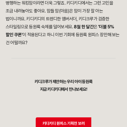
병행하는 워킹맘이라면 더욱 그렇죠. 키디키디에서는 그런 고민을
조금 내려놓아도 좋아요. 맘들 맘(마음)은 맘이 가장 잘 아는
법이니까요. 키디키디의 트렌디한 엠버서더, 키디크루가 검증한
스타일링으로 등원룩 숙제를 덜어보세요.
8월 한 달간
은
'더블 5%
할인 쿠폰'
이 적용된다고 하니 이번 기회에 등원룩 원피스 장만해 보는
건 어떨까요?
키디크루가 제안하는 우리 아이 등원룩
지금 키디키디에서 만나보세요!
키디키디 원피스 기획전 보러