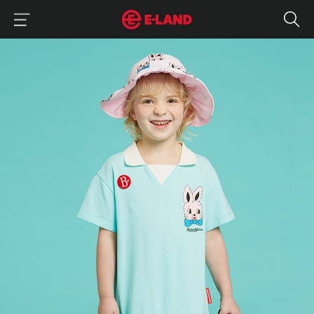
이랜드그룹 이용 메뉴
이랜드그룹 모바일 메뉴
트렌디한 영맘들이 제안하는 키디키디 등원룩
매거진 상세보기