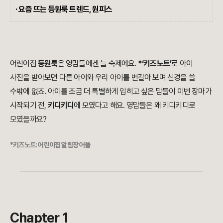
· 요즘 뜨는 등원룩 트렌드, 원피스
어린이집
등원룩
은 영맘들에겐 늘 숙제에요.
*‘키즈노트’
로 아이
사진을 받아보면 다른 아이와 우리 아이를 번갈아 보며 신경을 쓸
수밖에 없죠. 아이를 조금 더 특별하게 입히고 싶은 맘들이 이번 장마가
시작되기 전,
키디키디
에 모였다고 해요. 영맘들은 왜 키디키디로
모였을까요?
*키즈노트: 어린이집 알림장 어플
Chapter 1