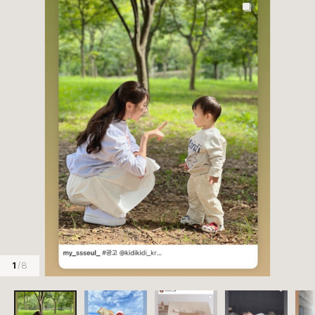
1
/ 8