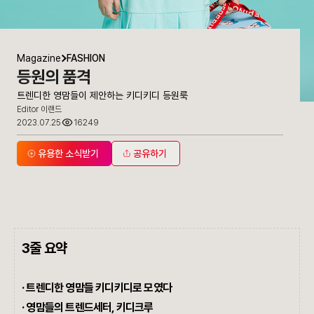
Magazine
FASHION
등원의 품격
트렌디한 영맘들이 제안하는 키디키디 등원룩
Editor 이랜드
2023.07.25
16249
유용한 소식받기
공유하기
3줄 요약
· 트렌디한 영맘들 키디키디로 모였다
· 영맘들의 트렌드세터, 키디크루