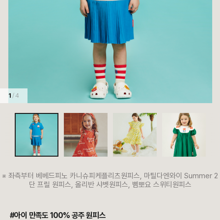
1
/ 4
※ 좌측부터 베베드피노 카니슈피케플리츠원피스, 마틸다엔와이 Summer 2
단 프릴 원피스, 올리반 샤벳원피스, 삠뽀요 스위티원피스
#아이 만족도 100% 공주 원피스