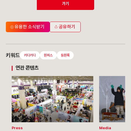
가기
유용한 소식받기
공유하기
키워드
키디키디
원피스
등원룩
연관 콘텐츠
Press
Media