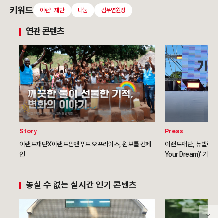
키워드
이랜드재단
나눔
김무연원장
연관 콘텐츠
Story
Press
이랜드재단X이랜드팜앤푸드 오프라이스, 원보틀 캠페
이랜드재단, 뉴발란스와 
인
Your Dream)’ 기
놓칠 수 없는 실시간 인기 콘텐츠