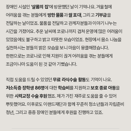
장애인 시설인
'샬롬의 집'
에 방문했던 날이 기억나요. 겨울철에
어려움을 겪는 분들에게
방한 물품
과
쌀 포대
, 그리고
기부금
을
전달하는 날이었죠. 물품을 전달하고 관계자분들과 이야기 나누는
시간을 가졌어요. 추운 날씨에 코로나까지 겹쳐 운영에 많은 어려움이
있었음에도 불구하고 밝고 따뜻한 모습이었죠. 현장에서 몸소 나눔을
실천하시는 분들의 밝은 모습을 보니 마음이 뭉클해졌습니다.
한편으로는 코로나로 인해 지원이 끊겨 어려움을 겪는 분들에게
조금이나마 도움이 된 것 같아 기뻤습니다.
직접 도움을 드릴 수 있었던
무료 라식수술 활동
도 기억이 나요.
저소득층 장학생 86명
에 대한
학습비
를 지원하고
보호 종료 아동
을
위한
시력교정 수술 후원
했죠. 제가 가진 재주로 도움을 줄 수 있어
뿌듯했어요. 이후로도
이랜드재단과 함께
꾸준히 청소년들과 자립준비
청년, 그리고 중증 장애인 분들에게 후원을 진행하고 있죠.