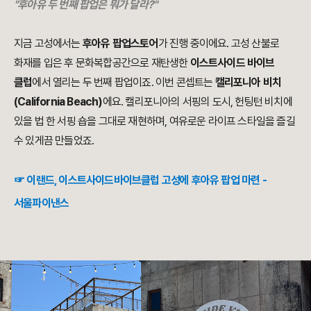
"
후아유 두 번째 팝업은 뭐가 달라?
"
지금 고성에서는
후아유 팝업스토어
가 진행 중이에요. 고성 산불로
화재를 입은 후 문화복합공간으로 재탄생한
이스트사이드 바이브
클럽
에서 열리는 두 번째 팝업이죠. 이번 콘셉트는
캘리포니아 비치
(California Beach)
에요. 캘리포니아의 서핑의 도시, 헌팅턴 비치에
있을 법 한 서핑 숍을 그대로 재현하며, 여유로운 라이프 스타일을 즐길
수 있게끔 만들었죠.
☞ 이랜드, 이스트사이드바이브클럽 고성에 후아유 팝업 마련 -
서울파이낸스