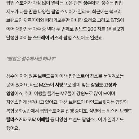
팝업 스토어가 가장 많이 열리는 곳은 단연
성수
에요. 성수는 팝업
지도가 나올 만큼 다양한 팝업 스토어가 열리죠. 최근에는 럭셔리
브랜드인 까르띠에와 페라가모뿐만 아니라 오레오 그리고 BTS에
이어 대한민국 가수 중 역대 두 번째로 빌보드 200 차트 1위를 2회
달성한 아이돌
스트레이 키즈
의 팝업 스토어도 열렸죠.
"
팝업은 성수에서만 하나?
"
성수에 이어 많은 브랜드들이 이색 팝업스토어 장소로 눈여겨보는
곳이 있어요. 바로 MZ들이
서핑
으로 많이 찾는
강원도 고성과
양양
이죠. 취미 여행을 즐기는 MZ들이 강원도로 많이 모이며
자연스럽게 생겨나고 있어요. 패션 브랜드인 마인드브릿지는 양양의
복합문화공간에서 팝업스토어를 진행 중이죠. 작년에는 위스키 브랜드
탈리스커
와
코닥 어패럴
등 다양한 브랜드 팝업스토어가 열리기도
했어요.