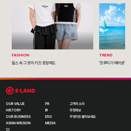
FASHION
TREND
릴스 속 그 옷이 키즈 옷장에도
'프루티거 에어로'를 
OUR VALUE
PR
고객의 소리
HISTORY
IR
부정제보
OUR BUSINESS
ESG
무엇이든 물어보세요
ASIAN MISSION
MEDIA
CI