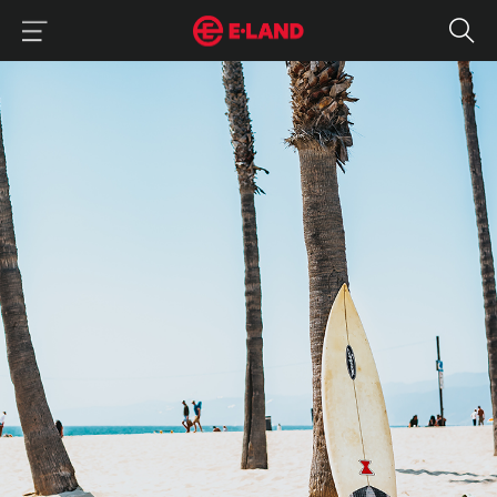
이랜드그룹 이용 메뉴
이랜드그룹 모바일 메뉴
캘리포니아 감성 듬뿍, 후아유의 두 번째 팝업
매거진 상세보기