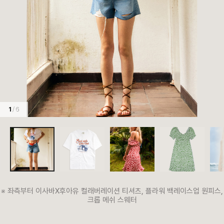
1
/ 6
※ 좌측부터 이사바X후아유 컬래버레이션 티셔츠, 플라워 백레이스업 원피스,
크롭 메쉬 스웨터