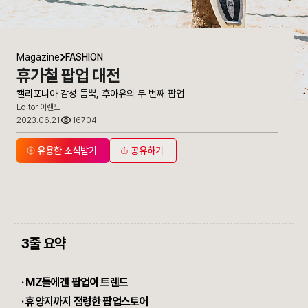
Magazine
FASHION
휴가철 팝업 대전
캘리포니아 감성 듬뿍, 후아유의 두 번째 팝업
Editor 이랜드
2023.06.21
16704
유용한 소식받기
공유하기
3줄 요약
·
MZ들에겐 팝업이 트렌드
·
휴양지까지 점령한 팝업스토어