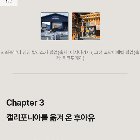
1
/ 2
※ 좌측부터 양양 탈리스커 팝업(출처: 아시아경제), 고성 코닥어패럴 팝업(출
처: 워크투데이)
Chapter 3
캘리포니아를 옮겨 온 후아유