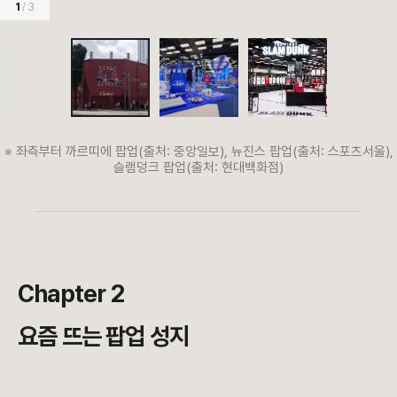
1
/ 3
※ 좌측부터 까르띠에 팝업(출처: 중앙일보), 뉴진스 팝업(출처: 스포츠서울),
슬램덩크 팝업(출처: 현대백화점)
Chapter 2
요즘 뜨는 팝업 성지