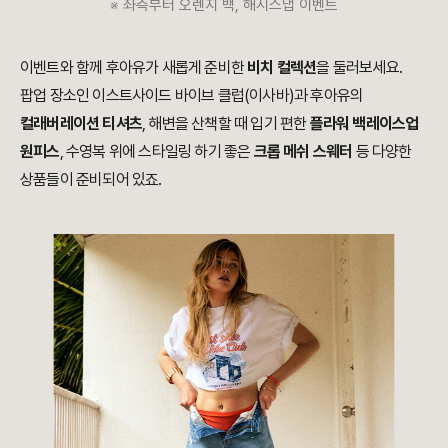
※ 좌측부터 오렌지 백, 해시스냅 이벤트
이벤트와 함께 후아유가 새롭게 준비한
비치 컬렉션
을 둘러보세요.
팝업 장소인 이스트사이드 바이브 클럽(이사바)과 후아유의
컬래버레이션 티셔츠
, 해변을 산책할 때 입기 편한
플라워 백레이스업
원피스
, 수영복 위에 스타일링 하기 좋은
크롭 메쉬 스웨터
등 다양한
상품들이 준비되어 있죠.