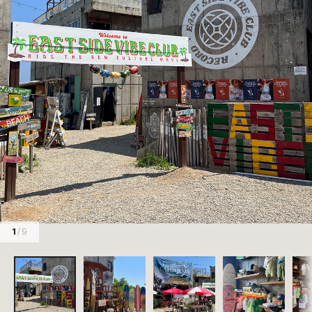
1
/ 9