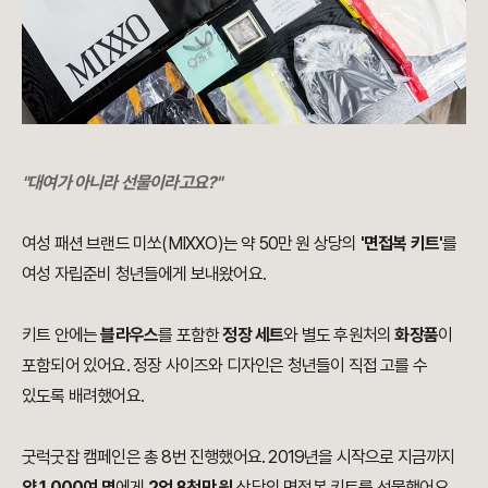
"대여가 아니라 선물이라고요?"
여성 패션 브랜드 미쏘(MIXXO)는 약 50만 원 상당의
'면접복 키트'
를
여성 자립준비 청년들에게 보내왔어요.
키트 안에는
블라우스
를 포함한
정장 세트
와 별도 후원처의
화장품
이
포함되어 있어요. 정장 사이즈와 디자인은 청년들이 직접 고를 수
있도록 배려했어요.
굿럭굿잡 캠페인은 총 8번 진행했어요. 2019년을 시작으로 지금까지
약 1,000여 명
에게
2억 8천만 원
상당의 면접복 키트를 선물했어요.