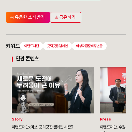
유용한 소식받기
공유하기
키워드
이랜드재단
굿럭굿잡캠페인
여성자립준비청년들
연관 콘텐츠
Story
Press
이랜드재단x미쏘, 굿럭굿잡 캠페인 시즌9
이랜드재단, 수원시 