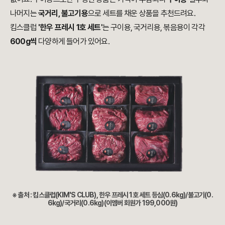
나머지는
국거리, 불고기용
으로 세트를 채운 상품을 추천드려요.
킴스클럽
'한우 프레시 1호 세트'
는 구이용, 국거리용, 볶음용이 각각
600g씩
다양하게 들어가 있어요.
※ 출처 : 킴스클럽(KIM'S CLUB), 한우 프레시 1호 세트 등심(0.6kg)/불고기
(0.
6kg)
/국거리
(0.6kg)
(이멤버 회원가 199,000원)