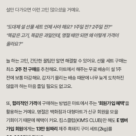
설만 다가오면 이런 고민 많으셨을 거예요.
"도대체 설 선물 세트 언제 사야 해요? 1주일 전? 2주일 전?"
"똑같은 고기, 똑같은 과일인데, 명절 때만 되면 왜 이렇게 가격이
올라요?"
늘 하는 고민, 간단한 꿀팁만 알면 해결할 수 있어요. 선물 세트 구매는
최소
2주 전 구매
를 추천해요. 마트에서 해주는 무료 배송이 설 1주
전에 보통 마감해요. 갑자기 몰리는 배송 때문에 너무 늦게 도착하진
않을까 하는 마음 졸일 필요도 없고요.
또,
합리적인 가격
에 구매하는 방법은 마트에서 주는
'회원가입 혜택'
을
활용하는 거예요. 명절은 백화점과 대형마트가 신규 회원을 모을
기회이기 때문에 혜택이 커요. 킴스클럽(KIM'S CLUB)만 해도
E 멤버
가입 회원
에게는
13만 원짜리
제주 흑돼지 구이 세트(2kg)를