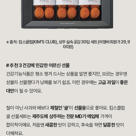
※ 출처 : 킴스클럽(KIM'S CLUB), 상주 실속 곶감 30입 세트 (이멤버 회원가 29,9
00원)
​# 추천 3 건강에 민감한 어르신 선물
건강기능식품은 평소 챙겨 드시는 상품을 알면 좋지만, 모르는 경우엔
섣불리 선물했다가 낭패를 보기 쉽죠. 이런 경우에는
고급 과일
이
좋은
대안
​이 될 수 있어요.
철이 아닌 사과와 배보다
제철인 '귤'
이
선물용
으로 좋아요. 킴스클럽
귤 선물세트는
제주도에 상주하는 전문 MD가 매입해
가격이
합리적이에요. 처음엔
새콤한
맛이 강하고, 후숙을 하면
달콤한
맛이
더해져요.