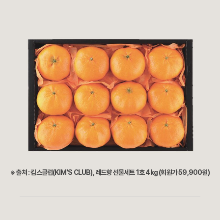
※ 출처 : 킴스클럽(KIM'S CLUB), 레드향 선물세트 1호 4kg (회원가 59,900원)