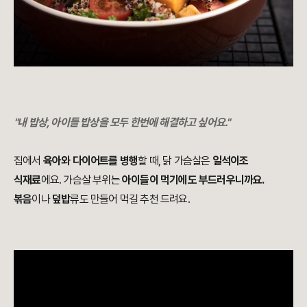
"내 밥상, 아이들 밥상을 모두 한번에 해결하고 싶어요."
집에서
육아와 다이어트를 병행
할 때, 닭 가슴살은
일석이조
식재료
에요. 가슴살 부위는
아이들이 먹기에도 부드러우니까요.
볶음
이나
덮밥
류도 만들어 먹길 추천 드려요.