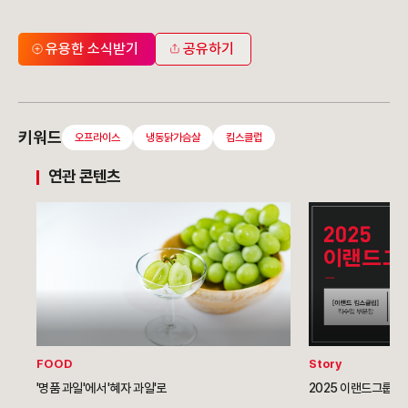
유용한 소식받기
공유하기
키워드
오프라이스
냉동닭가슴살
킴스클럽
연관 콘텐츠
FOOD
Story
'명품 과일'에서 '혜자 과일'로
2025 이랜드그룹 채