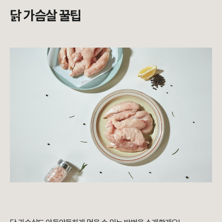
닭 가슴살 꿀팁