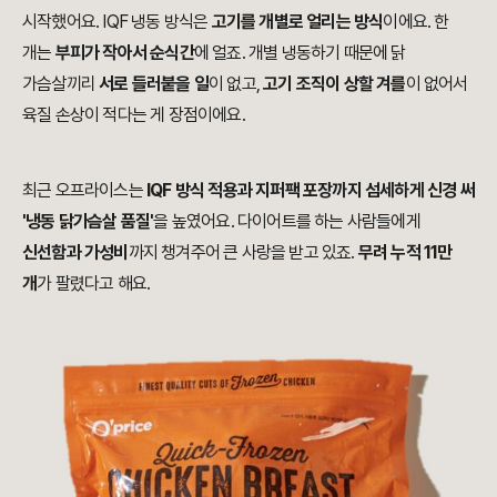
시작했어요. IQF 냉동 방식은
고기를 개별로 얼리는 방식
이에요. 한
개는
부피가 작아서 순식간
에 얼죠. 개별 냉동하기 때문에 닭
가슴살끼리
서로 들러붙을 일
이 없고,
고기 조직이 상할 겨를
이 없어서
육질 손상이 적다는 게 장점이에요.
최근
오프라이스는
IQF 방식 적용과 지퍼팩 포장까지 섬세하게 신경 써
'냉동 닭가슴살 품질'
을 높였어요.
다이어트를 하는 사람들에게
신선함과 가성비
까지 챙겨주어 큰 사랑을 받고 있죠.
무려 누적 11만
개
가 팔렸다고 해요.