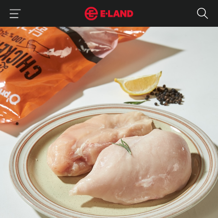
이랜드그룹 이용 메뉴
이랜드그룹 모바일 메뉴
신선함 그대로, 가성비 닭 가슴살
매거진 상세보기