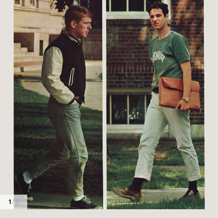
1
/ 3