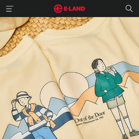
이랜드그룹 이용 메뉴
이랜드그룹 모바일 메뉴
뉴발란스와 아이비 패션의 만남
매거진 상세보기