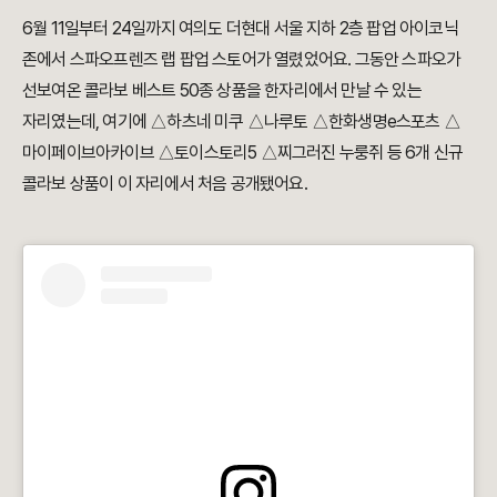
6월 11일부터 24일까지 여의도 더현대 서울 지하 2층 팝업 아이코닉
존에서 스파오프렌즈 랩 팝업 스토어가 열렸었어요. 그동안 스파오가
선보여온 콜라보 베스트 50종 상품을 한자리에서 만날 수 있는
자리였는데, 여기에 △하츠네 미쿠 △나루토 △한화생명e스포츠 △
마이페이브아카이브 △토이스토리5 △찌그러진 누룽쥐 등 6개 신규
콜라보 상품이 이 자리에서 처음 공개됐어요.