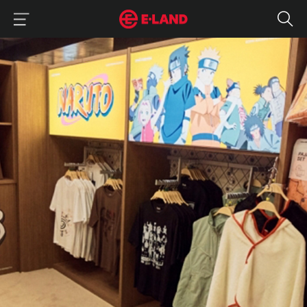
이랜드그룹 이용 메뉴
이랜드그룹 모바일 메뉴
“500팀 대기 몰린 스파오 더현대 팝업, 이제 온라인에서도 판다” 팝업 
매거진 상세보기