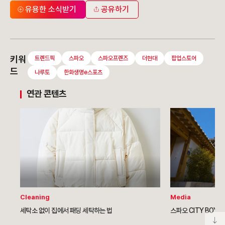
유용한 소식받기
공유하기
키워
트렌드픽
스파오
스파오프렌즈
더현대
팝업스토어
드
나루토
한화생명e스포츠
연관 콘텐츠
Cleaning
Media
세탁소 없이 집에서 패딩 세탁하는 법
스파오 CITY BOY in