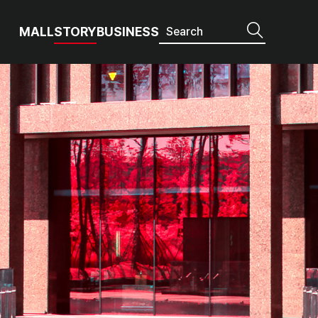
MALL
STORY
BUSINESS
3편)