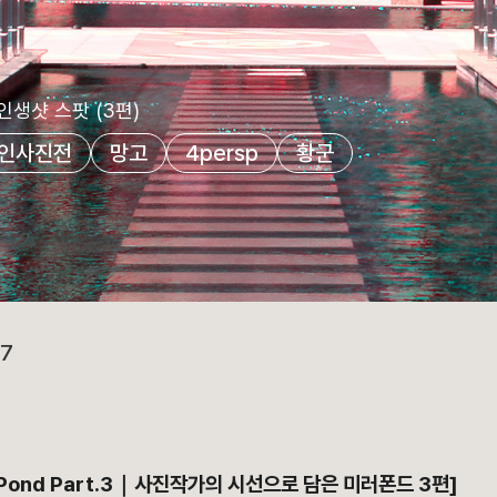
인생샷 스팟 (3편)
인사진전
망고
4persp
황군
7
ror Pond Part.3｜사진작가의 시선으로 담은 미러폰드 3편]