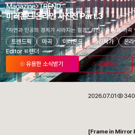
Magazine
TREND
미러폰드 온라인 사진전 Part.3
“자연과 인공의 경계가 사라지는 절경” 사진가가 담은 마곡 
트렌드픽
마곡
미러폰드
사진작가
온라
Editor ㅌ렌더
유용한 소식받기
공유하기
2026.07.01
340
[Frame in Mir