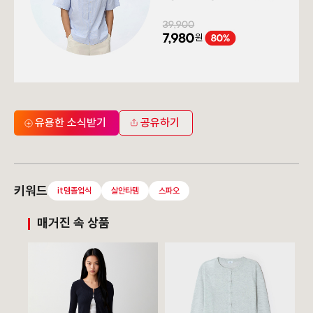
유용한 소식받기
공유하기
키워드
it템졸업식
살안타템
스파오
매거진 속 상품