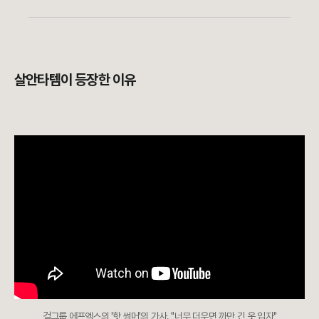
살안타템이 등장한 이유
걸그룹 에프엑스의 '핫 썸머'의 가사. "너무 더우면 까만 긴 옷 입자"