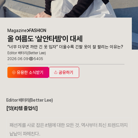
Magazine
FASHION
올 여름도 '살안타템'이 대세
“너무 더우면 까만 긴 옷 입자” 더울수록 긴팔 옷이 잘 팔리는 이유는?
Editor 배터리(Better Lee)
2026.06.09
5405
유용한 소식받기
공유하기
Editor
배터리(Better Lee)
[잇(it)템 졸업식]
패션계를 사로 잡은 it템에 대한 모든 것. 역사부터 최신 트렌드까지
낱낱이 파헤친다.