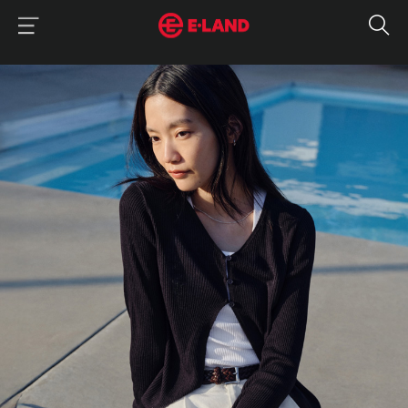
이랜드그룹 이용 메뉴
이랜드그룹 모바일 메뉴
매거진 상세보기