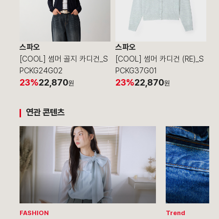
스파오
스파오
[COOL] 썸머 골지 카디건_S
[COOL] 썸머 카디건 (RE)_S
PCKG24G02
PCKG37G01
23%
22,870
23%
22,870
원
원
연관 콘텐츠
FASHION
Trend