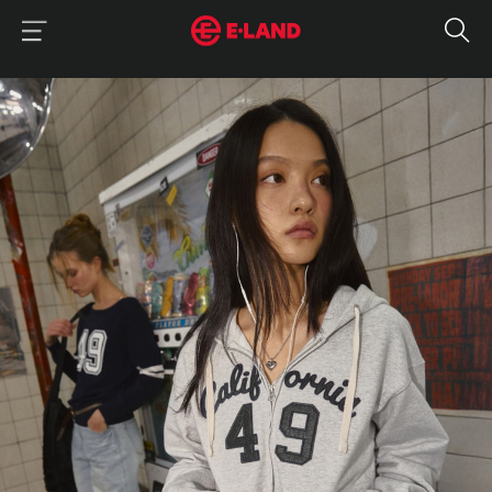
이랜드그룹 이용 메뉴
이랜드그룹 모바일 메뉴
매거진 상세보기