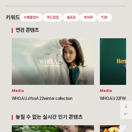
키워드
it템졸업식
후드집업
울프죠
후아유
Y2K
연관 콘텐츠
Media
Media
WHO.A.U.xYooA 22winter collection
WHO.A.U 22FW C
놓칠 수 없는 실시간 인기 콘텐츠