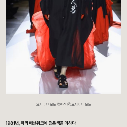
요지 야마모토 컬렉션 ⓒ요지 야마모토
1981년, 파리 패션위크에 검은색을 더하다