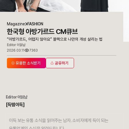
Magazine
FASHION
한국형 아방가르드 CM큐브
“아방가르드, 어렵지 않아요” 블랙으로 나만의 개성 살리는 법
Editor 이읽남
2026.03.11
7363
유용한 소식받기
공유하기
Editor 이읽남
[득템이득]
이득 보는 유통 소식을 읽어주는 남자. 소비자에게 득이 되는
유통업계의 소식을 알려드립니다.