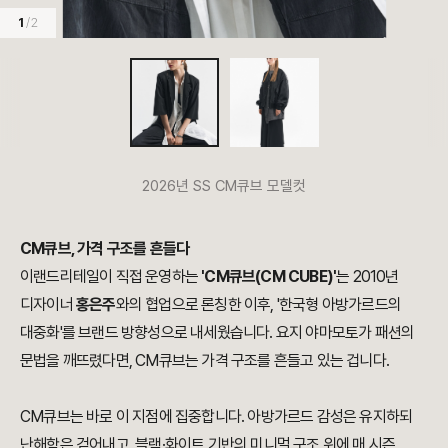
1
/ 2
2026년 SS CM큐브 모델컷
CM큐브, 가격 구조를 흔들다
이랜드리테일이 직접 운영하는
'CM큐브(CM CUBE)'
는 2010년
디자이너
홍은주
와의 협업으로 론칭한 이후, '한국형 아방가르드의
대중화'를 브랜드 방향성으로 내세웠습니다. 요지 야마모토가 패션의
문법을 깨뜨렸다면, CM큐브는 가격 구조를 흔들고 있는 겁니다.
CM큐브는 바로 이 지점에 집중합니다. 아방가르드 감성은 유지하되
난해함은 걷어내고, 블랙·화이트 기반의 미니멀 구조 위에 매 시즌