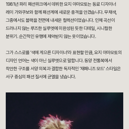
1981년 파리 패션위크에서 데뷔한 요지 야마모토는 동료 디자이너
레이 가와쿠보와 함께 패션계에 새로운 충격을 안겼습니다. 무채색,
그중에서도 블랙을 전면에 내세운 컬렉션이었습니다. 인체 곡선이
드러나지 않는 루즈한 실루엣에 미완성된 듯한 디테일, 시니컬한
분위기. 순간적인 유행에 제약받지 않는 옷이었습니다.
그가 스스로를 '색에 게으른 디자이너'라 표현할 만큼, 요지 야마모토의
디자인 언어는 색이 아닌 실루엣으로 말합니다. 동양 전통복에서
착안한 구조를 서양 의복과 결합한 독자적인 '재패니즈 모드' 스타일은
서구 중심의 패션 질서에 균열을 냈습니다.