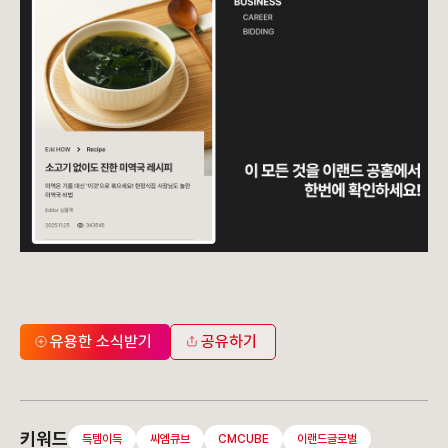
유용한 소식받기
공유하기
키워드
득템이득
씨엠큐브
CMCUBE
이랜드글로벌