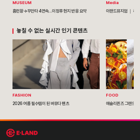
MUSEUM
Media
홈런왕→무안타 4연속…이정후 현지 반응 요약
이랜드뮤지엄 ｜ 라라의
놓칠 수 없는 실시간 인기 콘텐츠
FASHION
FOOD
2026 여름 필수템이 된 버뮤다 팬츠
애슐리퀸즈 그랜드NC