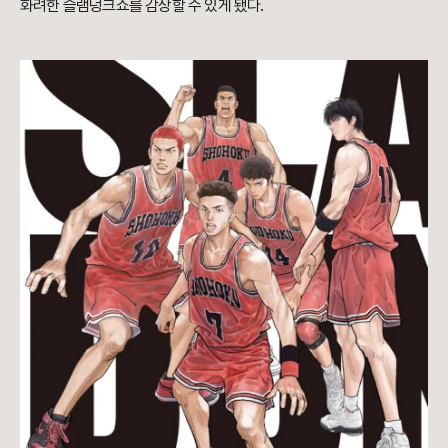
화려한 슬램덩크쇼를 감상할 수 있게 됐다.