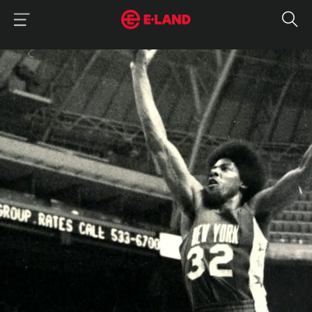
이랜드그룹 이용 메뉴
이랜드그룹 모바일 메뉴
매거진 상세보기