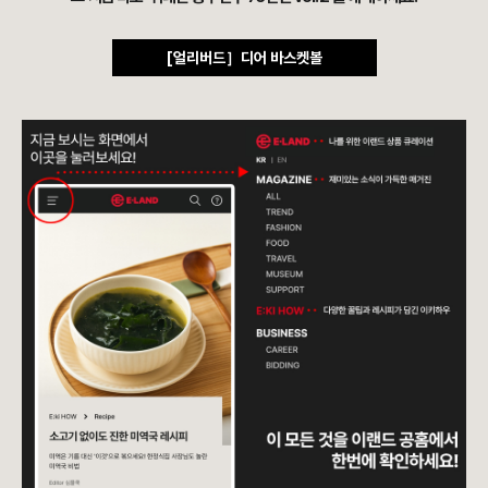
[얼리버드］디어 바스켓볼