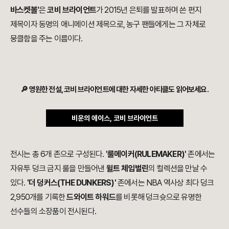
바스켓볼'
은
코비 브라이언트
가 2015년 은퇴를 발표하며 쓴 편지
제목이자 동명의 애니메이션 제목으로, 농구 팬들에게는 그 자체로
뭉클함을 주는 이름이다.
🔎 영원한 전설, 코비 브라이언트에 대한 자세한 아티클도 읽어보세요.
비운의 에이스, 코비 브라이언트
전시는 총 6개 존으로 구성된다.
'룰메이커(RULEMAKER)'
존에서는
자유투 덩크 금지 룰을 만들어낸
윌트 체임벌린
의 컬렉션을 만날 수
있다.
'더 덩커스(THE DUNKERS)'
존에서는 NBA 역사상 최다 덩크
2,950개를 기록한
드와이트 하워드
를 비롯해 덩크슛으로 유명한
선수들의 소장품이 전시된다.