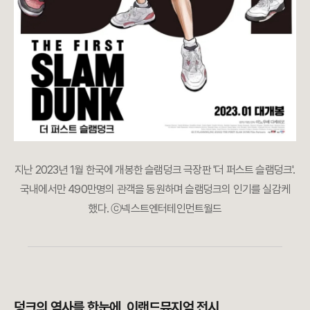
지난 2023년 1월 한국에 개봉한 슬램덩크 극장판 '더 퍼스트 슬램덩크'.
국내에서만 490만명의 관객을 동원하며 슬램덩크의 인기를 실감케
했다. ⓒ넥스트엔터테인먼트월드
덩크의 역사를 한눈에, 이랜드뮤지엄 전시