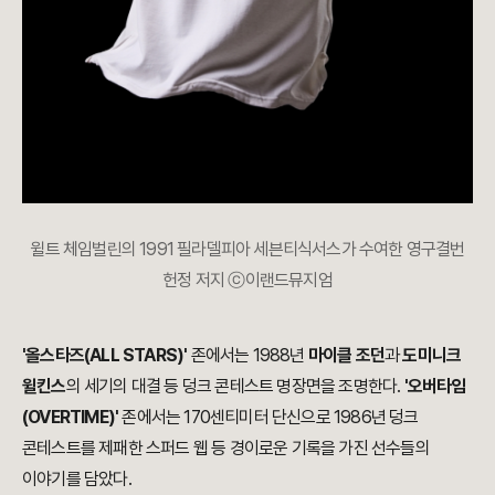
윌트 체임벌린의 1991 필라델피아 세븐티식서스가 수여한 영구결번
헌정 저지
ⓒ이랜드뮤지엄
'올스타즈(ALL STARS)'
존에서는 1988년
마이클 조던
과
도미니크
윌킨스
의 세기의 대결 등 덩크 콘테스트 명장면을 조명한다.
'오버타임
(OVERTIME)'
존에서는 170센티미터 단신으로 1986년 덩크
콘테스트를 제패한 스퍼드 웹 등 경이로운 기록을 가진 선수들의
이야기를 담았다.