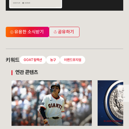
유용한 소식받기
공유하기
키워드
GOAT컬렉션
농구
이랜드뮤지엄
연관 콘텐츠