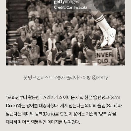
첫 덩크 콘테스트 우승자 '줄리어스 어빙' ⓒGetty
1965년부터 활동한 LA 레이커스 아나운서 칙 헌은 '슬램덩크(Slam
Dunk)'라는 용어를 대중화했다. 세게 닫는다는 의미의 슬램(Slam)과
담근다는 의미의 덩크(Dunk)를 합친 이 용어는 기존의 '덩크 슛'을
대체하며 더욱 역동적인 이미지를 부여했다.