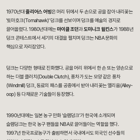
1970년대
줄리어스 어빙
은 머리 뒤에서 두 손으로 공을 잡아 내리꽂는
'토마호크(Tomahawk)' 덩크를 선보이며 덩크를 예술의 경지로
끌어올렸다. 1980년대에는
마이클 조던
과
도미니크 윌킨스
가 1988년
덩크 콘테스트에서 세기의 대결을 펼치며 덩크는 NBA 문화의
핵심으로 자리잡았다.
덩크는 다양한 형태로 진화했다. 공을 머리 위에서 한 손 또는 양손으로
하는 더블 클러치(Double Clutch), 풍차가 도는 모양 같은 풍차
(Windmill) 덩크, 동료의 패스를 공중에서 받아 내리꽂는 앨리웁(Alley-
oop) 등 다채로운 기술들이 등장했다.
1990년대에는 일본 농구 만화 '슬램덩크'가 한국에 소개되며
슬램덩크는 한국 농구 팬들을 NBA로 끌어들이는 역할을 했다.
1997년 한국프로농구가 출범하면서 국내에서도 외국인 선수들의