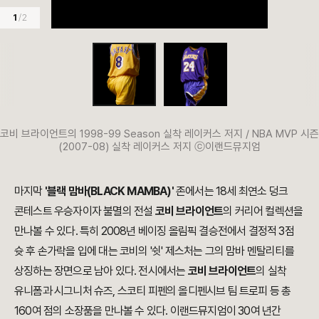
1
/ 2
코비 브라이언트의 1998-99 Season 실착 레이커스 저지 / NBA MVP 시즌
(2007-08) 실착 레이커스 저지 ⓒ이랜드뮤지엄
마지막
'블랙 맘바(BLACK MAMBA)'
존에서는 18세 최연소 덩크
콘테스트 우승자이자 불멸의 전설
코비 브라이언트
의 커리어 컬렉션을
만나볼 수 있다. 특히 2008년 베이징 올림픽 결승전에서 결정적 3점
슛 후 손가락을 입에 대는 코비의 '쉿' 제스처는 그의 맘바 멘탈리티를
상징하는 장면으로 남아 있다. 전시에서는
코비 브라이언트
의 실착
유니폼과 시그니처 슈즈, 스코티 피펜의 올디펜시브 팀 트로피 등 총
160여 점의 소장품을 만나볼 수 있다. 이랜드뮤지엄이 30여 년간