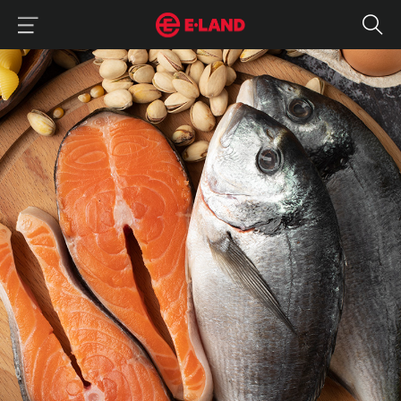
이랜드그룹 이용 메뉴
이랜드그룹 모바일 메뉴
'이것' 빼니 매출 8배 폭증한 생선, 헬스족들 사이에서 난리났다.
매거진 상세보기