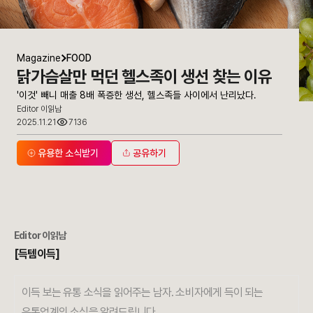
Magazine
FOOD
닭가슴살만 먹던 헬스족이 생선 찾는 이유
'이것' 빼니 매출 8배 폭증한 생선, 헬스족들 사이에서 난리났다.
Editor 이읽남
2025.11.21
7136
유용한 소식받기
공유하기
Editor 이읽남
[득템이득]
이득 보는 유통 소식을 읽어주는 남자. 소비자에게 득이 되는
유통업계의 소식을 알려드립니다.