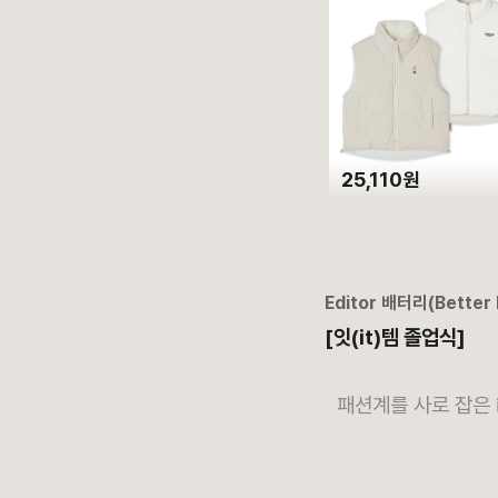
25,110원
Editor
배터리(Better 
[잇(it)템 졸업식]
패션계를 사로 잡은 