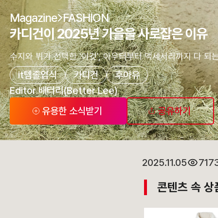
Magazine
FASHION
카디건이 2025년 가을을 사로잡은 이유
수지와 뷔가 선택한 '이것', 아우터부터 액세서리까지 다 되는
it템졸업식
카디건
후아유
Editor 배터리(Better Lee)
유용한 소식받기
공유하기
2025.11.05
717
콘텐츠 속 상