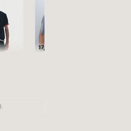
17,910원
.