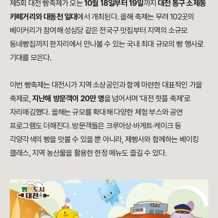
제5회 대전 빵축제가 오는
10월 18일부터 19일
까지
대전 동구 소제동
카페거리와 대동천 일대
에서 개최된다. 올해 축제는 무려 102곳의
베이커리가 참여해 성심당 같은 전국구 맛집부터 지역의 소규모
동네빵집까지 한자리에서 만나볼 수 있는 국내 최대 규모의 빵 행사로
기대를 모은다.
이번 빵축제는 대전시가 지역 소상공인과 함께 마련한 대표적인 가을
축제로,
지난해 방문객이 20만 명
을 넘어서며 ‘대전 핫플 축제’로
자리매김했다. 올해는 규모를 확대해 다양한 체험 부스와 공연
프로그램도 더해진다. 방문객들은 크루아상·바게트·케이크 등
각양각색의 빵을 맛볼 수 있을 뿐 아니라, 제빵사와 함께하는 베이킹
클래스, 지역 농산물을 활용한 한정 메뉴도 즐길 수 있다.