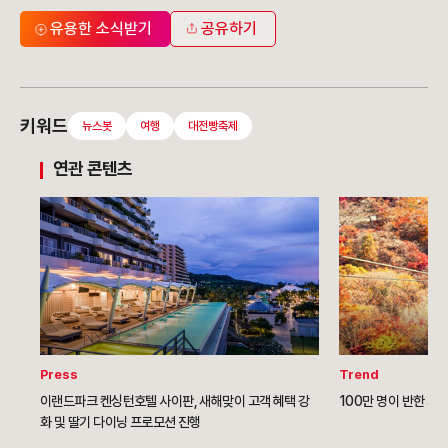
유용한 소식받기
공유하기
키워드
뉴스봇
여행
대전빵축제
연관 콘텐츠
Press
Trend
이랜드파크 켄싱턴호텔 사이판, 새해맞이 고객 혜택 강
100만 명이 반한 가
화 및 딸기 다이닝 프로모션 진행