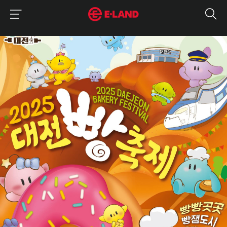
이랜드그룹 이용 메뉴
이랜드그룹 모바일 메뉴
매거진 상세보기