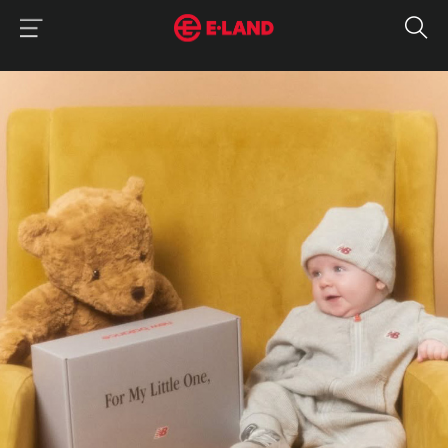
이랜드그룹 이용 메뉴
이랜드그룹 모바일 메뉴
매거진 상세보기